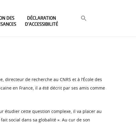
ON DES
DÉCLARATION
SSANCES
D’ACCESSIBILITÉ
le, directeur de recherche au CNRS et à l’École des
caine en France, il a été décrit par ses amis comme
our étudier cette question complexe, il va placer au
it social dans sa globalité ». Au cur de son