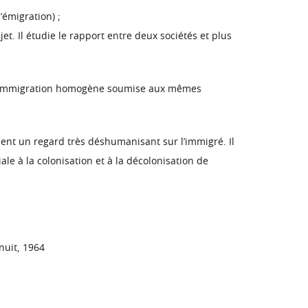
’émigration) ;
t. Il étudie le rapport entre deux sociétés et plus
 une immigration homogène soumise aux mêmes
ient un regard très déshumanisant sur l’immigré. Il
le à la colonisation et à la décolonisation de
inuit, 1964