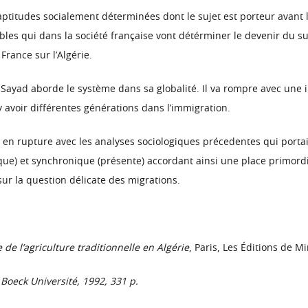
(aptitudes socialement déterminées dont le sujet est porteur avant l
es qui dans la société française vont détérminer le devenir du suje
France sur l’Algérie.
lek Sayad aborde le système dans sa globalité. Il va rompre avec
y avoir différentes générations dans l’immigration.
t en rupture avec les analyses sociologiques précedentes qui porta
que) et synchronique (présente) accordant ainsi une place primordia
sur la question délicate des migrations.
 de l’agriculture traditionnelle en Algérie
, Paris, Les Éditions de M
 Boeck Université, 1992, 331 p.