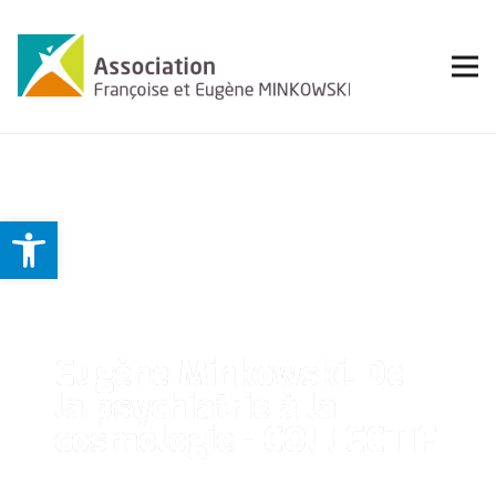
Ouvrir la barre d’outils
Eugène Minkowski. De
la psychiatrie à la
cosmologie - COLLECTIF