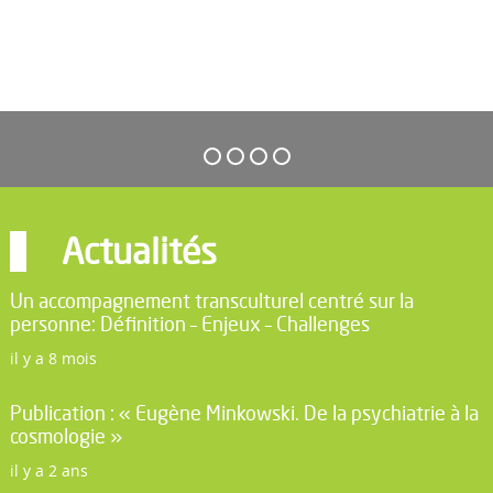
Actualités
Un accompagnement transculturel centré sur la
personne: Définition – Enjeux – Challenges
il y a 8 mois
Publication : « Eugène Minkowski. De la psychiatrie à la
cosmologie »
il y a 2 ans