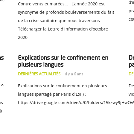
d’
Contre vents et marées… L’année 2020 est
pr
synonyme de profonds bouleversements du fait
ce
de la crise sanitaire que nous traversons….
Télécharger la Lettre d'information d'octobre
2020
ns
Explications sur le confinement en
D
plusieurs langues
p
DERNIÈRES ACTUALITÉS
il y a 6 ans
DE
19
Explications sur le confinement en plusieurs
De
langues (partagé par Paris d'Exil) :
vi
us
https://drive.google.com/drive/u/0/folders/15kzwy9jH
 à