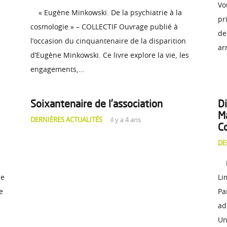
Vo
« Eugène Minkowski. De la psychiatrie à la
pr
cosmologie » – COLLECTIF Ouvrage publié à
de
l’occasion du cinquantenaire de la disparition
ar
d’Eugène Minkowski. Ce livre explore la vie, les
engagements,…
Soixantenaire de l’association
D
Ma
DERNIÈRES ACTUALITÉS
il y a 4 ans
C
DE
Re
de
Li
e
Pa
ad
Un