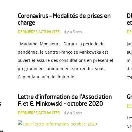
Coronavirus – Modalités de prises en
D
charge
e
DERNIÈRES ACTUALITÉS
il y a 5 ans
DE
Madame, Monsieur, Durant la période de
Ja
pandémie, le Centre Françoise Minkowska est
au
ouvert et assure des consultations en présentiel
mi
programmées uniquement sur rendez-vous.
de
Cependant, afin de limiter le…
es
Lettre d’information de l’Association
Gr
s
F. et E. Minkowski – octobre 2020
DE
DERNIÈRES ACTUALITÉS
il y a 6 ans
Le
Gr
e,