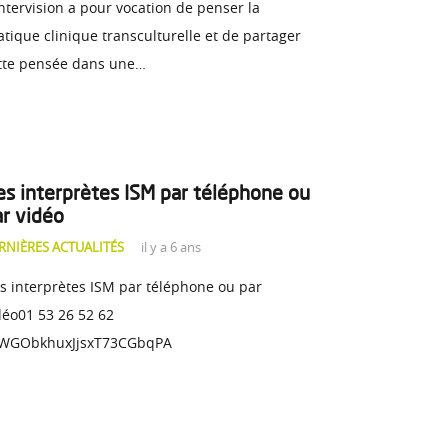
intervision a pour vocation de penser la
atique clinique transculturelle et de partager
tte pensée dans une…
es interprètes ISM par téléphone ou
ar vidéo
RNIÈRES ACTUALITÉS
il y a 6 ans
s interprètes ISM par téléphone ou par
déo01 53 26 52 62
wOvWGObkhuxJjsxT73CGbqPA