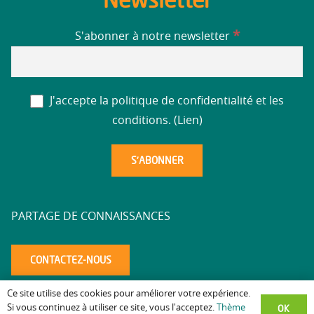
*
S'abonner à notre newsletter
J'accepte la politique de confidentialité et les
conditions. (
Lien
)
PARTAGE DE CONNAISSANCES
CONTACTEZ-NOUS
Ce site utilise des cookies pour améliorer votre expérience.
Mentions légales
Politique de confidentialité
Accessibilité
–
–
–
OK
Si vous continuez à utiliser ce site, vous l'acceptez.
Thème