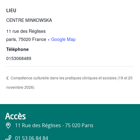
LIEU
CENTRE MINKOWSKA
11 rue des Réglises
paris
,
75020
France
+ Google Map
Téléphone
0153068489
Compétence culturelle dans les pratiques cliniques et sociales (19 et 20
novembre 2026)
Accès
11 Rue des Réglises - 75 020 Paris
01 53 06 84 84