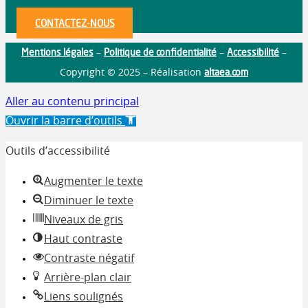
CONTACTEZ-NOUS
Mentions légales
Politique de confidentialité
Accessibilité
–
–
–
altaea.com
Copyright © 2025 – Réalisation
Aller au contenu principal
Ouvrir la barre d’outils
Outils d’accessibilité
Augmenter le texte
Diminuer le texte
Niveaux de gris
Haut contraste
Contraste négatif
Arrière-plan clair
Liens soulignés