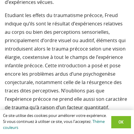
d’expériences vécues.
Etudiant les effets du traumatisme précoce, Freud
indique qu’ils sont le résultat d’expériences relatives
au corps ou bien des perceptions sensorielles,
principalement d’ordre visuel ou auditif, éléments qui
introduisent alors le trauma précoce selon une vision
élargie, coextensive à tout le champs de l’expérience
infantile précoce. Cette introduction a posé et pose
encore les problèmes ardus d’une psychogenèse
conjecturale, notamment celle de la résurgence des
traces dites perceptives. N’oublions pas que
l’expérience précoce ne prend elle aussi son caractère
de trauma qu’à raison d’un facteur quantitatif.
Signalons cependant que par la suite et dans l’Abrégé,
Ce site utilise des cookies pour améliorer votre expérience.
OK
Si vous continuez à utiliser ce site, vous l'acceptez.
Thème
la quête du qualitatif aurait repris ses droits sans pour
couleurs
autant les rendre prédominants, notamment dans les