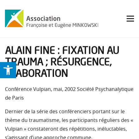
ALAIN FINE : FIXATION AU
TRAUMA ; RÉSURGENCE,
Ouvrir la barre d’outils
ÉLABORATION
Conférence Vulpian, mai, 2002 Société Psychanalytique
de Paris
Dernier de la série des conférenciers portant sur le
thème du traumatisme, les participants réguliers des «
Vulpian » constateront des répétitions, inéluctables,
s’agissant d’une approche commune.