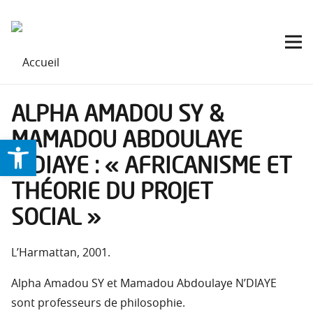
ALPHA AMADOU SY &
MAMADOU ABDOULAYE
Ouvrir la barre d’outils
N’DIAYE : « AFRICANISME ET
THÉORIE DU PROJET
SOCIAL »
L’Harmattan, 2001.
Alpha Amadou SY et Mamadou Abdoulaye N’DIAYE
sont professeurs de philosophie.