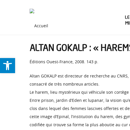
LE
M
ALTAN GOKALP : « HAREM
Ouvrir la barre d’outils
Éditions Ouest-France, 2008. 143 p.
Altan GOKALP est directeur de recherche au CNRS, a
consacré de très nombreux articles.
Le harem, lieu mystérieux qui véhicule son cortège
Entre prison, jardin d’Eden et lupanar, la vision qu’
clos dans lequel des femmes lascives offertes et d
cette image d’Epinal, l’institution du harem, des 
codifiée qui trouve sa forme la plus aboutie au cur