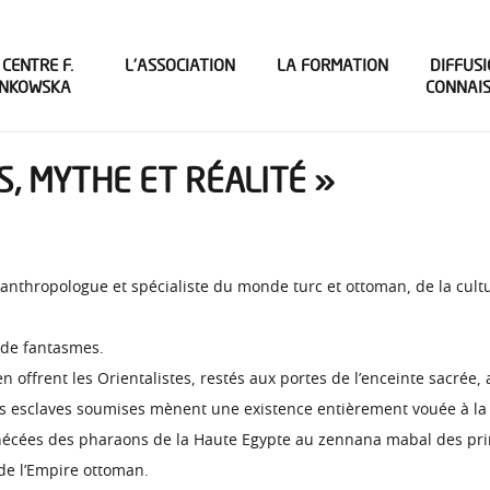
 CENTRE F.
L’ASSOCIATION
LA FORMATION
DIFFUSI
INKOWSKA
CONNAI
S, MYTHE ET RÉALITÉ »
nthropologue et spécialiste du monde turc et ottoman, de la cultu
 de fantasmes.
en offrent les Orientalistes, restés aux portes de l’enceinte sacrée,
es esclaves soumises mènent une existence entièrement vouée à la s
gynécées des pharaons de la Haute Egypte au zennana mabal des pri
 de l’Empire ottoman.