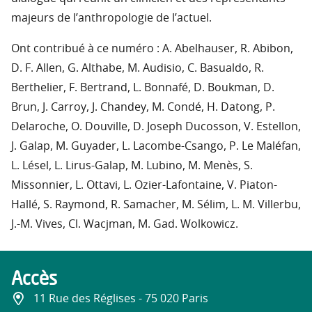
majeurs de l’anthropologie de l’actuel.
Ont contribué à ce numéro : A. Abelhauser, R. Abibon,
D. F. Allen, G. Althabe, M. Audisio, C. Basualdo, R.
Berthelier, F. Bertrand, L. Bonnafé, D. Boukman, D.
Brun, J. Carroy, J. Chandey, M. Condé, H. Datong, P.
Delaroche, O. Douville, D. Joseph Ducosson, V. Estellon,
J. Galap, M. Guyader, L. Lacombe-Csango, P. Le Maléfan,
L. Lésel, L. Lirus-Galap, M. Lubino, M. Menès, S.
Missonnier, L. Ottavi, L. Ozier-Lafontaine, V. Piaton-
Hallé, S. Raymond, R. Samacher, M. Sélim, L. M. Villerbu,
J.-M. Vives, Cl. Wacjman, M. Gad. Wolkowicz.
Accès
11 Rue des Réglises - 75 020 Paris