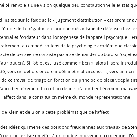
ité renvoie à une vision quelque peu constitutionnelle et statique
d insiste sur le fait que le « jugement d’attribution » est premier a
e à l’étude de la négation en tant que mécanisme de défense chez le
entral et fondateur dans l’ontogenèse de l’appareil psychique – 
ontrairement aux modélisations de la psychologie académique classi
 acte de pensée ne consiste pas à se demander d’abord si l’objet ex
d’attribution). Si l’objet est jugé comme « bon », alors il sera intro
cté, vers un dehors encore indéfini et mal circonscrit, vers un non-m
e travail de triage en fonction du principe de plaisir/déplaisir). 
d’abord entièrement bon et un dehors d’abord entièrement mauvais,
 à l’affect dans la constitution même du monde représentationnel.
 de Klein et de Bion à cette problématique de l’affect.
t des idées qui mène des positions freudiennes aux travaux de Stem
eu à peu, on assiste en effet à un double mouvement conceptuel. D’une