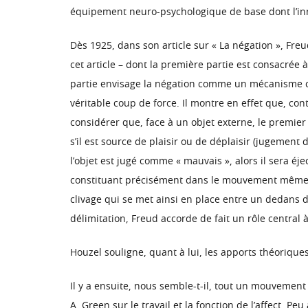
équipement neuro-psychologique de base dont l’inné
Dès 1925, dans son article sur « La négation », Freu
cet article – dont la première partie est consacré
partie envisage la négation comme un mécanisme c
véritable coup de force. Il montre en effet que, c
considérer que, face à un objet externe, le premier
s’il est source de plaisir ou de déplaisir (jugement 
l’objet est jugé comme « mauvais », alors il sera éje
constituant précisément dans le mouvement même de c
clivage qui se met ainsi en place entre un dedans 
délimitation, Freud accorde de fait un rôle central
Houzel souligne, quant à lui, les apports théoriques
Il y a ensuite, nous semble-t-il, tout un mouvemen
A. Green sur le travail et la fonction de l’affect. P