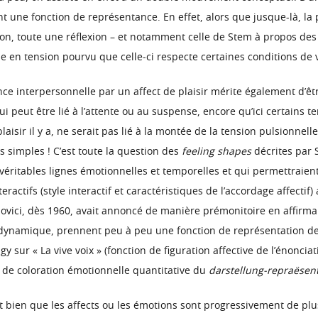
ment une fonction de représentance. En effet, alors que jusque-là, l
sion, toute une réflexion – et notamment celle de Stem à propos des 
 en tension pourvu que celle-ci respecte certaines conditions de vite
nce interpersonnelle par un affect de plaisir mérite également d’ê
ui peut être lié à l’attente ou au suspense, encore qu’ici certains
laisir il y a, ne serait pas lié à la montée de la tension pulsionnell
 simples ! C’est toute la question des
feeling shapes
décrites par 
e véritables lignes émotionnelles et temporelles et qui permettrai
teractifs (style interactif et caractéristiques de l’accordage affect
ebovici, dès 1960, avait annoncé de manière prémonitoire en affirman
 dynamique, prennent peu à peu une fonction de représentation de 
sur « La vive voix » (fonction de figuration affective de l’énonciati
t de coloration émotionnelle quantitative du
darstellung-repraësen
 sent bien que les affects ou les émotions sont progressivement de