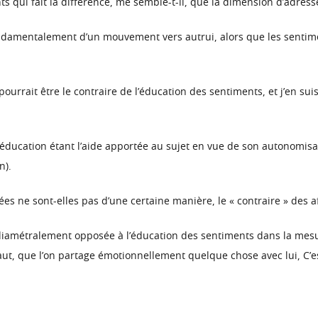
s qui fait la différence, me semble-t-il, que la dimension d’adresse
fondamentalement d’un mouvement vers autrui, alors que les sentim
ourrait être le contraire de l’éducation des sentiments, et j’en suis
 (l’éducation étant l’aide apportée au sujet en vue de son autonomisa
n).
ées ne sont-elles pas d’une certaine manière, le « contraire » des a
t diamétralement opposée à l’éducation des sentiments dans la mes
 faut, que l’on partage émotionnellement quelque chose avec lui, C’