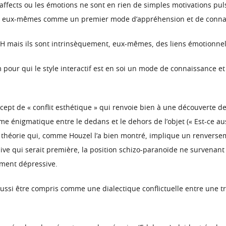
s affects ou les émotions ne sont en rien de simples motivations pul
, en eux-mêmes comme un premier mode d’appréhension et de connai
ens H mais ils sont intrinsèquement, eux-mêmes, des liens émotionnel
pour qui le style interactif est en soi un mode de connaissance et
cept de « conflit esthétique » qui renvoie bien à une découverte de 
me énigmatique entre le dedans et le dehors de l’objet (« Est-ce a
– théorie qui, comme Houzel l’a bien montré, implique un renverse
ssive qui serait première, la position schizo-paranoïde ne survena
ement dépressive.
aussi être compris comme une dialectique conflictuelle entre une t