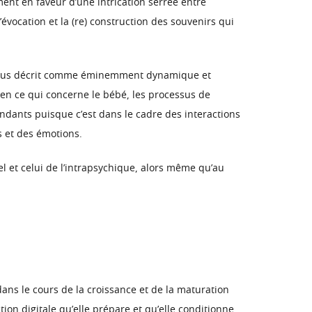
ent en faveur d’une intrication serrée entre
’évocation et la (re) construction des souvenirs qui
 en plus décrit comme éminemment dynamique et
n ce qui concerne le bébé, les processus de
dants puisque c’est dans le cadre des interactions
ts et des émotions.
el et celui de l’intrapsychique, alors même qu’au
ans le cours de la croissance et de la maturation
ion digitale qu’elle prépare et qu’elle conditionne