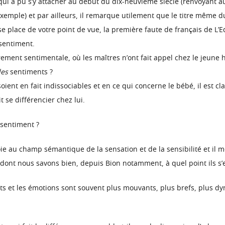
ui a pu s’y attacher au début du dix-neuvième siècle (renvoyant aux
xemple) et par ailleurs, il remarque utilement que le titre même d
se place de votre point de vue, la première faute de français de L’Ed
 sentiment.
ement sentimentale, où les maîtres n’ont fait appel chez le jeune
les
sentiments ?
soient en fait indissociables et en ce qui concerne le bébé, il est c
 se différencier chez lui.
 sentiment ?
 au champ sémantique de la sensation et de la sensibilité et il me
 dont nous savons bien, depuis Bion notamment, à quel point ils s’
ts et les émotions sont souvent plus mouvants, plus brefs, plus d