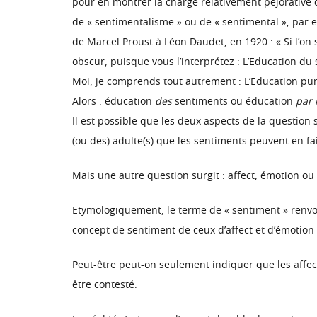
pour en montrer la charge relativement péjorative q
de « sentimentalisme » ou de « sentimental », par e
de Marcel Proust à Léon Daudet, en 1920 : « Si l’on 
obscur, puisque vous l’interprétez : L’Education du
Moi, je comprends tout autrement : L’Education pur
Alors : éducation
des
sentiments ou éducation
par 
Il est possible que les deux aspects de la question 
(ou des) adulte(s) que les sentiments peuvent en fait
Mais une autre question surgit : affect, émotion ou
Etymologiquement, le terme de « sentiment » renvoie
concept de sentiment de ceux d’affect et d’émotion
Peut-être peut-on seulement indiquer que les affec
être contesté.