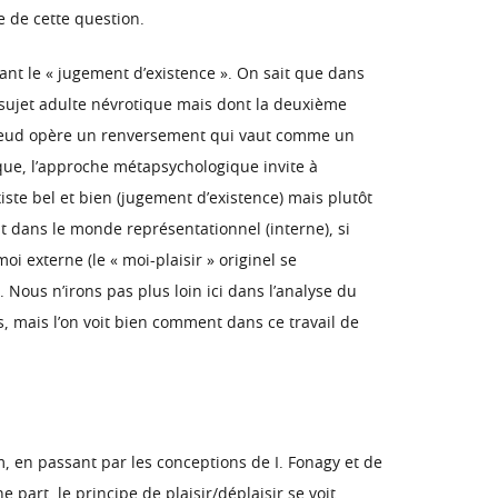
 de cette question.
vant le « jugement d’existence ». On sait que dans
 sujet adulte névrotique mais dont la deuxième
Freud opère un renversement qui vaut comme un
que, l’approche métapsychologique invite à
iste bel et bien (jugement d’existence) mais plutôt
duit dans le monde représentationnel (interne), si
oi externe (le « moi-plaisir » originel se
Nous n’irons pas plus loin ici dans l’analyse du
 mais l’on voit bien comment dans ce travail de
, en passant par les conceptions de I. Fonagy et de
 part, le principe de plaisir/déplaisir se voit