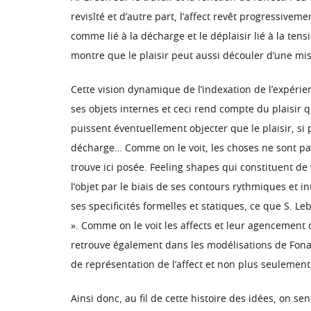
revisîté et d’autre part, l’affect revêt progressive
comme lié à la décharge et le déplaisir lié à la ten
montre que le plaisir peut aussi découler d’une mise
Cette vision dynamique de l’indexation de l’expérie
ses objets internes et ceci rend compte du plaisir q
puissent éventuellement objecter que le plaisir, si p
décharge… Comme on le voit, les choses ne sont pas
trouve ici posée. Feeling shapes qui constituent d
l’objet par le biais de ses contours rythmiques et in
ses specificités formelles et statiques, ce que S. L
». Comme on le voit les affects et leur agencement
retrouve également dans les modélisations de Fonagy 
de représentation de l’affect et non plus seulemen
Ainsi donc, au fil de cette histoire des idées, on