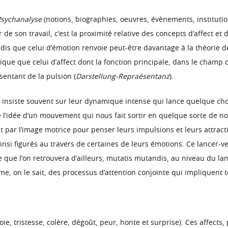
 Psychanalyse
(notions, biographies, oeuvres, évènements, institutio
de son travail, c’est la proximité relative des concepts d’affect et 
is que celui d’émotion renvoie peut-être davantage à la théorie des 
ue que celui d’affect dont la fonction principale, dans le champ 
entant de la pulsion (
Darstellung-Repraësentanz
).
insiste souvent sur leur dynamique intense qui lance quelque chose
 l’idée d’un mouvement qui nous fait sortir en quelque sorte de 
t par l’image motrice pour penser leurs impulsions et leurs attract
insi figurés au travers de certaines de leurs émotions. Ce lancer-ve
(ce que l’on retrouvera d’ailleurs, mutatis mutandis, au niveau du l
e, on le sait, des processus d’attention conjointe qui impliquent to
joie, tristesse, colère, dégoût, peur, honte et surprise). Ces affect