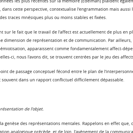
données les plus récentes sur la mémoire (Edelman) plaident égalem
i, dans cette perspective, contextualise l’engrammation mais aussi l
 des traces mnésiques plus ou moins stables et fixées.
nt sur le fait que le travail de l’affect est actuellement de plus
dimension de représentation et de communication. Par ailleurs, e
e sémiotisation, apparaissent comme fondamentalement affect-dépen
elles-ci, nous l’avons dit, se trouvent centrées par le jeu des affec
 point de passage conceptuel fécond entre le plan de l’interpersonn
 souvent dans un rapport conflictuel difficilement dépassable.
résentation de l’objet.
 la genèse des représentations mentales. Rappelons en effet que, d
cation analogique précède, et de loin, l’avènement de la communicat