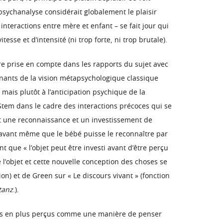
a psychanalyse considérait globalement le plaisir
interactions entre mère et enfant – se fait jour qui
sse et d’intensité (ni trop forte, ni trop brutale).
tre prise en compte dans les rapports du sujet avec
 tenants de la vision métapsychologique classique
e mais plutôt à l’anticipation psychique de la
Stem dans le cadre des interactions précoces qui se
ent une reconnaissance et un investissement de
if) avant même que le bébé puisse le reconnaître par
t que « l’objet peut être investi avant d’être perçu
l’objet et cette nouvelle conception des choses se
on) et de Green sur « Le discours vivant » (fonction
tanz
.).
 plus en plus perçus comme une manière de penser