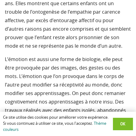
ans. Elles montrent que certains enfants ont un
trouble de l’ontogenèse de l’empathie par carence
affective, par excès d’entourage affectif ou pour
d’autres raisons pas encore comprises et qui semblent
prouver que l’enfant reste alors prisonnier de son
mode et ne se représente pas le monde d’un autre.
L’émotion est aussi une forme de biologie, elle peut
être provoquée par des images, des gestes ou des
mots. L’émotion que l’on provoque dans le corps de
l’autre peut modifier sa réceptivité au monde, donc
modifier ses apprentissages. On peut donc remanier
cognitivement nos apprentissages à notre insu. Des
travaux réalisés avec des enfants isolés, abandonnés
Ce site utilise des cookies pour améliorer votre expérience.
montrent qu’ils ne parlent que des moments
OK
Si vous continuez à utiliser ce site, vous l'acceptez.
Thème
relationnels. Lorsqu’ils sont passés dans des moments
couleurs
d’isolement sociaux, affectifs ou sensoriels, ils ne