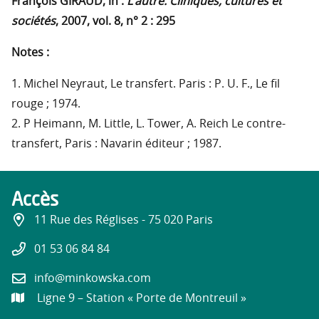
François GIRAUD, in :
L’autre. Cliniques, cultures et
sociétés
, 2007, vol. 8, n° 2 : 295
Notes :
1. Michel Neyraut, Le transfert. Paris : P. U. F., Le fil
rouge ; 1974.
2. P Heimann, M. Little, L. Tower, A. Reich Le contre-
transfert, Paris : Navarin éditeur ; 1987.
Accès
11 Rue des Réglises - 75 020 Paris
01 53 06 84 84
info@minkowska.com
Ligne 9 – Station « Porte de Montreuil »