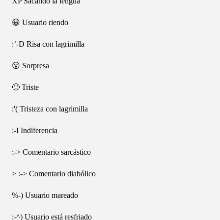
XP Sacando la lengua
😀 Usuario riendo
:’-D Risa con lagrimilla
😮 Sorpresa
🙁 Triste
:'( Tristeza con lagrimilla
:-I Indiferencia
:-> Comentario sarcástico
> :-> Comentario diabólico
%-) Usuario mareado
:-^) Usuario está resfriado