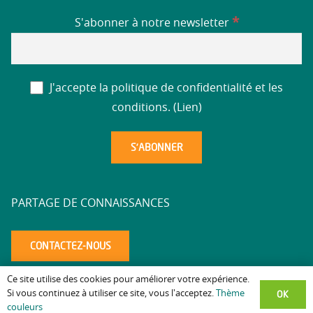
*
S'abonner à notre newsletter
J'accepte la politique de confidentialité et les
conditions. (
Lien
)
PARTAGE DE CONNAISSANCES
CONTACTEZ-NOUS
Ce site utilise des cookies pour améliorer votre expérience.
Mentions légales
Politique de confidentialité
Accessibilité
–
–
–
OK
Si vous continuez à utiliser ce site, vous l'acceptez.
Thème
couleurs
altaea.com
Copyright © 2025 – Réalisation