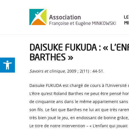
LE
M
DAISUKE FUKUDA : « L’EN
BARTHES »
Ouvrir la barre d’outils
Savoirs et clinique
, 2009 ; 2(11) : 44-51.
Daisuke FUKUDA est chargé de cours à l’Université 
L’être qu’est Roland Barthes ne peut être pensé hors 
de cinquante ans dans le même appartement sans jam
son fils. Le fait que Barthes ne lui ait que très ra
très bien joué le jeu, en endossant de bonne grâce, 
Le titre de notre intervention – « L’enfant qui joua