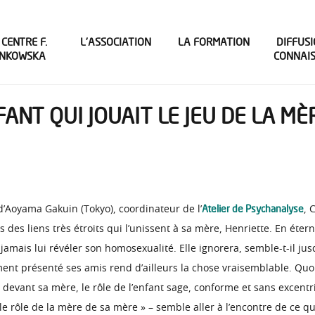
 CENTRE F.
L’ASSOCIATION
LA FORMATION
DIFFUSI
INKOWSKA
CONNAI
FANT QUI JOUAIT LE JEU DE LA MÈ
Atelier de Psychanalyse
d’Aoyama Gakuin (Tokyo), coordinateur de l’
, 
des liens très étroits qui l’unissent à sa mère, Henriette. En étern
ais lui révéler son homosexualité. Elle ignorera, semble-t-il jusq
rement présenté ses amis rend d’ailleurs la chose vraisemblable. Quoi
devant sa mère, le rôle de l’enfant sage, conforme et sans excentri
it le rôle de la mère de sa mère » – semble aller à l’encontre de ce 