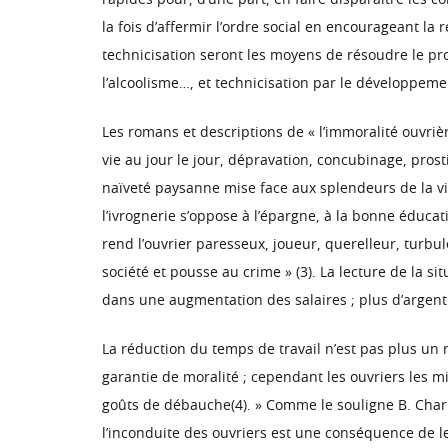
rapides pour, d’une part, en faire disparaître les c
la fois d’affermir l’ordre social en encourageant la r
technicisation seront les moyens de résoudre le pro
l’alcoolisme…, et technicisation par le développemen
Les romans et descriptions de « l’immoralité ouvriè
vie au jour le jour, dépravation, concubinage, prosti
naïveté paysanne mise face aux splendeurs de la vill
l’ivrognerie s’oppose à l’épargne, à la bonne éducat
rend l’ouvrier paresseux, joueur, querelleur, turbule
société et pousse au crime » (3). La lecture de la si
dans une augmentation des salaires ; plus d’argen
La réduction du temps de travail n’est pas plus un 
garantie de moralité ; cependant les ouvriers les m
goûts de débauche(4). » Comme le souligne B. Charlo
l’inconduite des ouvriers est une conséquence de le