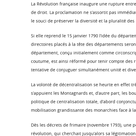
La Révolution française inaugure une rupture entre l
de droit. La proclamation ne s’assortit pas immédiat
le souci de préserver la diversité et la pluralité des
Si elle reprend le 15 janvier 1790 l’idée du dépar
directoires placés à la tête des départements seront
département, conçu initialement comme circonscripti
coutume, est ainsi réformé pour tenir compte des ré
tentative de conjuguer simultanément unité et diversi
La volonté de décentralisation se heurte en effet tr
s’appuient les Montagnards et, d’autre part, les bo
politique de centralisation totale, d’abord conjonctur
mobilisation grandissante des monarchies face à l
Dès les décrets de frimaire (novembre 1793), une pol
révolution, qui cherchait jusqu’alors sa légitimatio