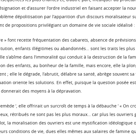
onséquences les plus criantes et, d’autre part, inculquer au prolétar
ésignation et d’assurer l’ordre industriel en faisant accepter la nouv
blème dépolitisation par l’apparition d’un discours moralisateur su
t de propositions privilégiant un domaine de vie sociale idéalisé :
re » font recette fréquentation des cabarets, absence de prévision
tution, enfants illégitimes ou abandonnés… sont les traits les plus 
e s’abîme dans l’immoralité qui conduit à la destruction de la fami
ion des enfants, au bonheur de la famille, mais encore, elle la plon
nt ; elle le dégrade, l’abrutit, délabre sa santé, abrège souvent sa 
tuation oriente les solutions. En effet, puisque la question posée est
t donnerait des moyens à la dépravation.
remède ‘, elle offrirait un surcroît de temps à la débauche ‘ « On 
ieux, rétribués ne sont pas les plus moraux… car plus les ouvriers 
t, la moralisation des ouvriers est une mystification idéologique o
urs conditions de vie, dues elles mêmes aux salaires de famine que