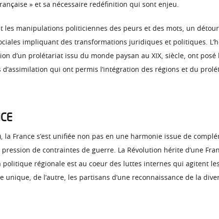
française » et sa nécessaire redéfinition qui sont enjeu.
es manipulations politiciennes des peurs et des mots, un détour pa
ociales impliquant des transformations juridiques et politiques. 
rition d’un prolétariat issu du monde paysan au XIX, siècle, ont p
assimilation qui ont permis l’intégration des régions et du prolé
NCE
, la France s’est unifiée non pas en une harmonie issue de complém
a pression de contraintes de guerre. La Révolution hérite d’une Fran
a politique régionale est au coeur des luttes internes qui agitent le
e unique, de l’autre, les partisans d’une reconnaissance de la divers