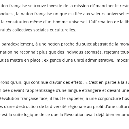
ion française se trouve investie de la mission d’émanciper le rest
fondues , la nation française unique est liée aux valeurs universelle
à la constitution même d’un Homme universel. L’affirmation de la lib
ntités collectives sociales et culturelles.
 paradoxalement, à une notion proche du sujet abstrait de la monar
 La nation ne reconnaît plus que des individus atomisés, rejetant to
 se mettre en place : exigence d’une unité administrative, imposit
rons qu’un, qui continue d’avoir des effets : « C’est en partie à la
nhibée devant l’apprentissage d’une langue étrangère et devant une l
Révolution française face, il faut le rappeler, à une conjoncture ho
mes d’une destruction de la diversité régionale au profit d’une cult
est la suite logique de ce que la Révolution avait déjà bien entam