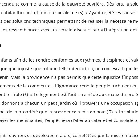
nconduite comme la cause de la pauvreté ouvrière. Dès lors, la solu
 la philanthropie, et non du socialisme (5). » Ayant rejeté les causes
s des solutions techniques permettant de réaliser la nécessaire mo
 les ressemblances avec un certain discours sur « l’intégration des 
n
nfants afin de les rendre conformes aux rythmes, disciplines et valeur
elque injuste que fût une telle interdiction, on concevrait que les
enir. Mais la providence n’a pas permis que cette injustice fût possi
nements de la commettre… L’ignorance rend le peuple turbulent et fé
nt terrible (6). » Le logement est l’autre remède aux maux du prolé
 donnons à chacun un petit jardin où il trouvera une occupation ag
tinct de la propriété que la providence a mis en nous( 7). » La soluti
 payer les mensualités, l’empêchera d’aller au cabaret et consolidera 
ents ouvriers se développent alors, complétées par la mise en place