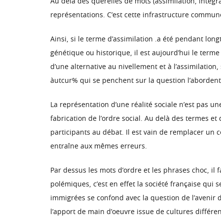
Au delà des querelles de mots (assimilation, intégra
représentations. C’est cette infrastructure commun
Ainsi, si le terme d’assimilation .a été pendant lon
génétique ou historique, il est aujourd’hui le term
d’une alternative au nivellement et à l’assimilation
àutcur% qui se penchent sur la question l’abordent s
La représentation d’une réalité sociale n’est pas u
fabrication de l’ordre social. Au delà des termes et
participants au débat. Il est vain de remplacer un c
entraîne aux mêmes erreurs.
Par dessus les mots d’ordre et les phrases choc, il 
polémiques, c’est en effet la société française qui s
immigrées se confond avec la question de l’avenir 
l’apport de main d’oeuvre issue de cultures différen