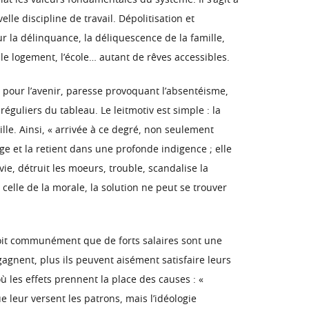
iat les valeurs fondamentales du système. Il s’agit à
elle discipline de travail. Dépolitisation et
r la délinquance, la déliquescence de la famille,
 le logement, l’école… autant de rêves accessibles.
s pour l’avenir, paresse provoquant l’absentéisme,
réguliers du tableau. Le leitmotiv est simple : la
lle. Ainsi, « arrivée à ce degré, non seulement
ge et la retient dans une profonde indigence ; elle
vie, détruit les moeurs, trouble, scandalise la
 celle de la morale, la solution ne peut se trouver
croit communément que de forts salaires sont une
gagnent, plus ils peuvent aisément satisfaire leurs
ù les effets prennent la place des causes : «
 leur versent les patrons, mais l’idéologie