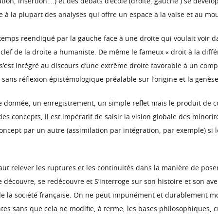
tion, insertion….) et des débats d’école (droite, gauche ) se develo
e à la plupart des analyses qui offre un espace à la valse et au m
gtemps reendiqué par la gauche face à une droite qui voulait voir d
e clef de la droite a humaniste. De même le fameux « droit à la di
, s’est Intégré au discours d’une extrême droite favorable à un com
ans réflexion épistémologique préalable sur l’origine et la genèse d
ne donnée, un enregistrement, un simple reflet mais le produit de 
 des concepts, il est impératif de saisir la vision globale des minor
oncept par un autre (assimilation par intégration, par exemple) si l
faut relever les ruptures et les continuités dans la manière de pose
e découvre, se redécouvre et S’interroge sur son histoire et son aven
de la société française. On ne peut impunément et durablement mod
tes sans que cela ne modifie, à terme, les bases philosophiques, cu