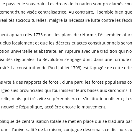
e pays et le souverain. Les droits de la nation sont proclamés contr
ement d’une visée centralisatrice. Au contraire, il semble bien que
 réalités socioculturelles, malgré la nécessaire lutte contre les féod
tement apparu dès 1773 dans les plans de réforme, l’Assemblée aff
 élus localement et que les décrets et actes constitutionnels seron
on universelle et abstraite, en rupture avec une tradition qui n’off
alités régionales. La Révolution s’engage donc dans une formule de
té. La constitution de l’An I juillet 1793) est l’apogée de cette ori
ès vite à des rapports de force : d’une part, les forces populaires 
urgeoisies provinciales qui fournissent leurs bases aux Girondins.
elle, mais qui très vite se pérennisera et s’institutionnalisera ; la 
a nouvelle République, accélère encore le mouvement.
itique de centralisation totale se met en place qui se traduira par l
n dans l’universalité de la raison, conjugue désormais ce discours 