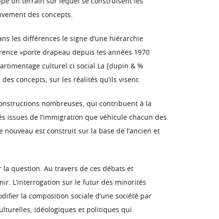
ppe un terrain sur lequel se construisent les
ouvement des concepts.
ans les différences le signe d’une hiérarchie
fférence »porte drapeau depuis les années 1970
partimentage culturel ci social La [dupin & %
es concepts, sur les réalités qu’ils visent.
constructions nombreuses, qui contribuent à la
ités issues de l’immigration que véhicule chacun des
e nouveau est construit sur la base de l’ancien et
r la question. Au travers de ces débats et
ir. L’interrogation sur le futur des minorités
ifier la composition sociale d’une société par
lturelles, idéologiques et politiques qui