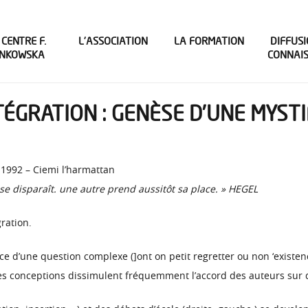
 CENTRE F.
L’ASSOCIATION
LA FORMATION
DIFFUSI
INKOWSKA
CONNAI
NTÉGRATION : GENÈSE D’UNE MYST
» 1992 – Ciemi l’harmattan
se disparaît. une autre prend aussitôt sa place. » HEGEL
gration.
ance d’une question complexe (]ont on petit regretter ou non ‘exis
 des conceptions dissimulent fréquemment l’accord des auteurs sur