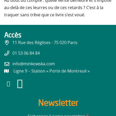
Au bout du compte : quelle vérité demeure et s’impose
au-delà de ces leurres ou de ces retards ? C’est à la
traquer sans trêve que ce livre s’est voué.
Accès
11 Rue des Réglises - 75 020 Paris
01 53 06 84 84
info@minkowska.com
Ligne 9 – Station « Porte de Montreuil »
Newsletter