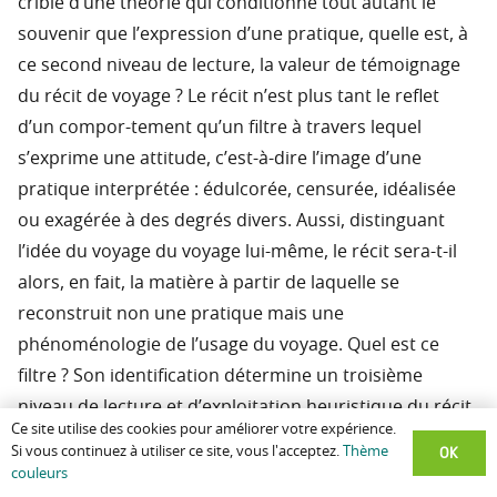
crible d’une théorie qui conditionne tout autant le
souvenir que l’expression d’une pratique, quelle est, à
ce second niveau de lecture, la valeur de témoignage
du récit de voyage ? Le récit n’est plus tant le reflet
d’un compor-tement qu’un filtre à travers lequel
s’exprime une attitude, c’est-à-dire l’image d’une
pratique interprétée : édulcorée, censurée, idéalisée
ou exagérée à des degrés divers. Aussi, distinguant
l’idée du voyage du voyage lui-même, le récit sera-t-il
alors, en fait, la matière à partir de laquelle se
reconstruit non une pratique mais une
phénoménologie de l’usage du voyage. Quel est ce
filtre ? Son identification détermine un troisième
niveau de lecture et d’exploitation heuristique du récit
Ce site utilise des cookies pour améliorer votre expérience.
de voyage. Pour le définir, je ferai référence ici à Paul
OK
Si vous continuez à utiliser ce site, vous l'acceptez.
Thème
Ricur (Temps et récit, 1983-1985) et à René Girar
couleurs