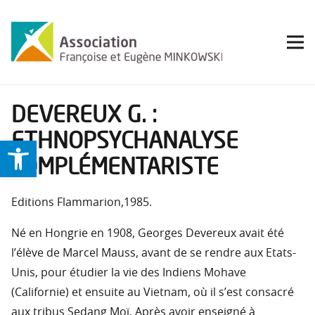
DEVEREUX G. :
ETHNOPSYCHANALYSE
Ouvrir la barre d’outils
COMPLÉMENTARISTE
Editions Flammarion,1985.
Né en Hongrie en 1908, Georges Devereux avait été
l’élève de Marcel Mauss, avant de se rendre aux Etats-
Unis, pour étudier la vie des Indiens Mohave
(Californie) et ensuite au Vietnam, où il s’est consacré
aux tribus Sedang Moï. Après avoir enseigné à