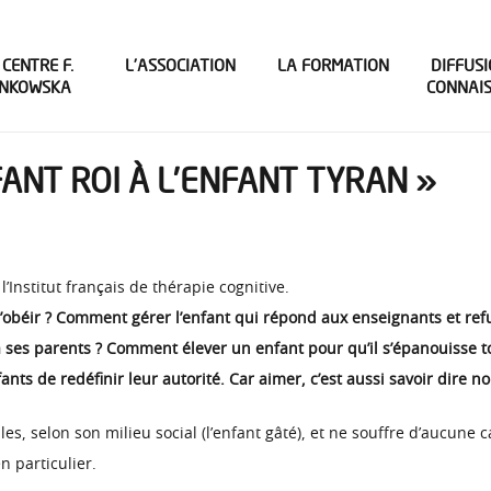
 CENTRE F.
L’ASSOCIATION
LA FORMATION
DIFFUSI
INKOWSKA
CONNAI
NFANT ROI À L’ENFANT TYRAN »
l’Institut français de thérapie cognitive.
 d’obéir ? Comment gérer l’enfant qui répond aux enseignants et r
à ses parents ? Comment élever un enfant pour qu’il s’épanouisse to
ts de redéfinir leur autorité. Car aimer, c’est aussi savoir dire no
es, selon son milieu social (l’enfant gâté), et ne souffre d’aucune c
n particulier.