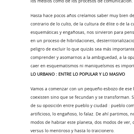
los medios como de los procesos de comunicación.
Hasta hace pocos años creíamos saber muy bien d
contrario de lo culto, de la cultura de élite o de 
esquemáticas y engañosas, nos sirvieron para pens
en un proceso de hibridaciones, desterritorializaci
peligro de excluir lo que quizás sea más importante
comprender y asomarnos a la ambiguedad, a la opac
caer en esquematismos ni maniqueísmos es importa
LO URBANO : ENTRE LO POPULAR Y LO MASIVO
Vamos a comenzar con un pequeño esbozo de ese la
coexisten sino que se fecundan y se transforman. S
de su oposición entre pueblo y ciudad : pueblo como 
artificioso, lo engañoso, lo falaz. De ahí partimos
modos de habitar este planeta, dos modos de ver, de v
versus lo mentiroso y hasta lo traicionero.