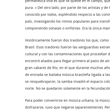
permanezca viva es que se quede en el campo, que 
pura. » Del otro lado, por parte de los artistas y d
conocido por todos, espléndido respecto a las contr
país, investigando los ritmos populares para tran
componiendo sonatas o sinfonías. Era la única man
Históricamente fueron dos traidores los que, como e
Brasil. Esos traidores fueron las vanguardias extranj
cultural y con las contaminaciones que procedían d
encontró aliados para llegar primero al patio de at
gran cabaret de Río, en el que durante muchos años 
de entrada se bailaba música brasileña ligada a la
se resquebrajaron, la samba invadió el espacio colon
norte. No se quedaron solamente en la fecundación 
Para poder convertirse en música urbana, la música 
disfrazarse, tuvo que negarse (aparentemente). Pero