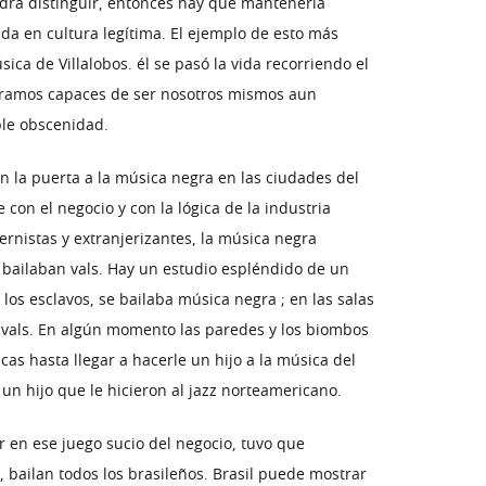
drá distinguir, entonces hay que mantenerla
mada en cultura legítima. El ejemplo de esto más
ca de Villalobos. él se pasó la vida recorriendo el
 éramos capaces de ser nosotros mismos aun
ble obscenidad.
on la puerta a la música negra en las ciudades del
 con el negocio y con la lógica de la industria
rnistas y extranjerizantes, la música negra
s bailaban vals. Hay un estudio espléndido de un
los esclavos, se bailaba música negra ; en las salas
ba vals. En algún momento las paredes y los biombos
cas hasta llegar a hacerle un hijo a la música del
un hijo que le hicieron al jazz norteamericano.
r en ese juego sucio del negocio, tuvo que
, bailan todos los brasileños. Brasil puede mostrar