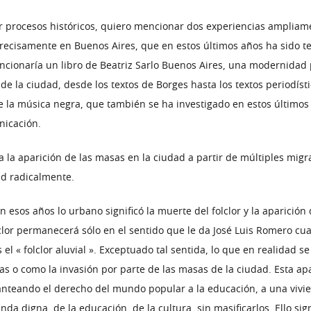
procesos históricos, quiero mencionar dos experiencias ampliamen
precisamente en Buenos Aires, que en estos últimos años ha sido te
encionaría un libro de Beatriz Sarlo Buenos Aires, una modernidad p
de la ciudad, desde los textos de Borges hasta los textos periodíst
e la música negra, que también se ha investigado en estos últimos
nicación.
a la aparición de las masas en la ciudad a partir de múltiples migr
ad radicalmente.
 esos años lo urbano significó la muerte del folclor y la aparición
olclor permanecerá sólo en el sentido que le da José Luis Romero cua
el « folclor aluvial ». Exceptuado tal sentida, lo que en realidad se
as o como la invasión por parte de las masas de la ciudad. Esta ap
teando el derecho del mundo popular a la educación, a una viviend
ivienda digna, de la educación, de la cultura, sin masificarlos. Ello