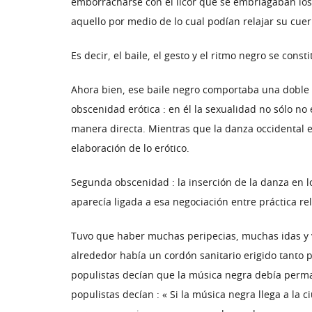
emborracharse con el licor que se embriagaban los 
aquello por medio de lo cual podían relajar su cuer
Es decir, el baile, el gesto y el ritmo negro se co
Ahora bien, ese baile negro comportaba una doble 
obscenidad erótica : en él la sexualidad no sólo no
manera directa. Mientras que la danza occidental es
elaboración de lo erótico.
Segunda obscenidad : la inserción de la danza en lo
aparecía ligada a esa negociación entre práctica rel
Tuvo que haber muchas peripecias, muchas idas y v
alrededor había un cordón sanitario erigido tanto po
populistas decían que la música negra debía perma
populistas decían : « Si la música negra llega a la