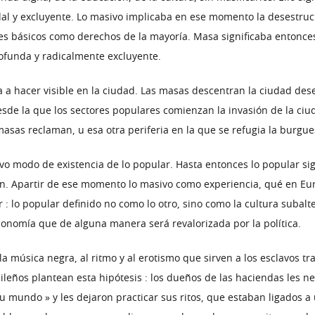
 y excluyente. Lo masivo implicaba en ese momento la desestruc
es básicos como derechos de la mayoría. Masa significaba entonces 
rofunda y radicalmente excluyente.
 va a hacer visible en la ciudad. Las masas descentran la ciudad de
esde la que los sectores populares comienzan la invasión de la ciu
sas reclaman, u esa otra periferia en la que se refugia la burgues
 modo de existencia de lo popular. Hasta entonces lo popular signif
zación. Apartir de ese momento lo masivo como experiencia, qué en Eur
r : lo popular definido no como lo otro, sino como la cultura subal
conomía que de alguna manera será revalorizada por la política.
a la música negra, al ritmo y al erotismo que sirven a los esclavos 
sileños plantean esta hipótesis : los dueños de las haciendas les n
su mundo » y les dejaron practicar sus ritos, que estaban ligados 