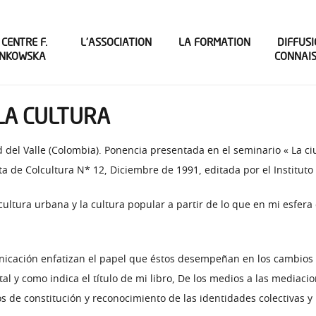
 CENTRE F.
L’ASSOCIATION
LA FORMATION
DIFFUSI
INKOWSKA
CONNAI
LA CULTURA
 del Valle (Colombia). Ponencia presentada en el seminario « La ci
eta de Colcultura N* 12, Diciembre de 1991, editada por el Institu
 cultura urbana y la cultura popular a partir de lo que en mi esfera
icación enfatizan el papel que éstos desempeñan en los cambios c
al y como indica el título de mi libro, De los medios a las mediaci
de constitución y reconocimiento de las identidades colectivas y l