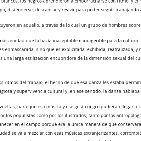
blancos, los negros aprendieron a emborracharse con ritmo, y el ri
po, distenderse, descansar y revivir para poder seguir trabajando 
nstituyeron en aquello, a través de lo cual un grupo de hombres sobr
obscenidad que lo hacía inaceptable e indigerible para la cultura
 es enmascarada, sino que es explicitada, exhibida, teatralizada, y
 una larga estilización encubridora de la dimensión sexual del cue
s ritmos del trabajo, el hecho de que esa danza les estaba permiti
igiosa y supervivencia cultural y, en ese sentido, la danza hablaba a
ueltas, para que esa música y ese gesto negro pudieran llegar a l
r los populistas como por los ilustrados, tanto por los antropólogo
necer en el campo porque era la única manera de que conservara s
 ciudad se va a mezclar con esas músicas extranjerizantes, corromp