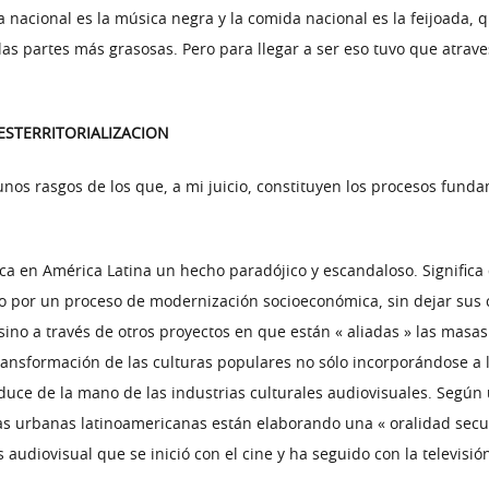
 nacional es la música negra y la comida nacional es la feijoada, 
las partes más grasosas. Pero para llegar a ser eso tuvo que atrav
ESTERRITORIALIZACION
gunos rasgos de los que, a mi juicio, constituyen los procesos fun
fica en América Latina un hecho paradójico y escandaloso. Signific
 por un proceso de modernización socioeconómica, sin dejar sus c
sino a través de otros proyectos en que están « aliadas » las masas
a transformación de las culturas populares no sólo incorporándose
oduce de la mano de las industrias culturales audiovisuales. Segú
 urbanas latinoamericanas están elaborando una « oralidad secund
xis audiovisual que se inició con el cine y ha seguido con la televisión