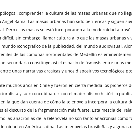
opólogos : comprender la cultura de las masas urbanas que no lleg
 Angel Rama. Las masas urbanas han sido periféricas y siguen siend
ral. Pero esas masas se está incorporando a la modernidad a travé
 difícil, sin embargo, llamar cultura a lo que las masas urbanas vi
del mundo iconográfico de la publicidad, del mundo audiovisual. Alo
uveniles de las comunas nororientales de Medellín es eminentemen
idad secundaria constituye así el espacio de ósmosis entre unas me
 entre unas narrativas arcaicas y unos dispositivos tecnológicos p
e muchos años en Chile y fueron en cierta medida los pioneros del
ucturalista y su « concubinato » con el materialismo histórico publ
 en la que dan cuenta de cómo la telenovela incorpora la cultura del 
 es el discurso de la fragmentación más fuerte. Esta mezcla del rela
mo las anacronías de la telenovela no son tanto anacronías como f
 modernidad en América Latina. Las telenovelas brasileñas y alguna