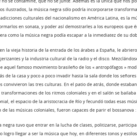
no se contamine, que no se junte. Además es la única que nos po
e los ilustrados, la música negra sólo podría incorporarse transfor
adicciones culturales del nacionalismo en América Latina, es la músi
sformarlos en sonata, y poder así demostrarles a los europeos que
era como la música negra podía escapar a la inmediatez de su do
n la vieja historia de la entrada de los árabes a España, le abrier
erizantes y la industria cultural de la radio y el disco. Mezclándose
e aquel famoso movimiento brasileño de los « antropófagos » mode
rás de la casa y poco a poco invadir hasta la sala donde los señore
convivieron las tres culturas. En el patio de atrás, donde estaban 
s transformaciones de los ritmos coloniales y en el salón se baila
ial, el espacio de la aristocracia de Río y fecundó todas esas músi
de las músicas coloniales, fueron capaces de parir el bossanova : 
negra tuvo que entrar en la lucha de clases, politizarse, participa
 logro llegar a ser la música que hoy, en diferentes tonos y estilos