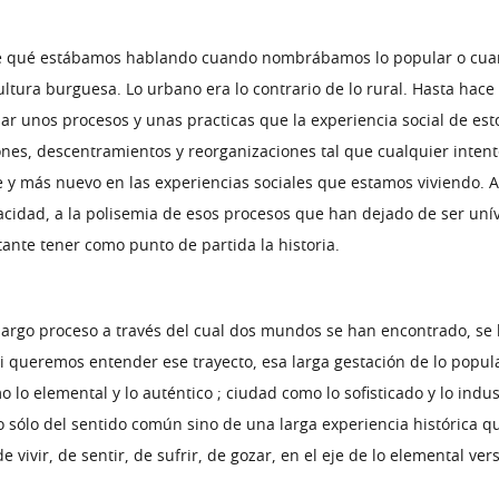
e qué estábamos hablando cuando nombrábamos lo popular o cua
la cultura burguesa. Lo urbano era lo contrario de lo rural. Hasta 
ar unos procesos y unas practicas que la experiencia social de es
ones, descentramientos y reorganizaciones tal que cualquier intento
 y más nuevo en las experiencias sociales que estamos viviendo. As
idad, a la polisemia de esos procesos que han dejado de ser unív
nte tener como punto de partida la historia.
rgo proceso a través del cual dos mundos se han encontrado, se 
i queremos entender ese trayecto, esa larga gestación de lo popul
lo elemental y lo auténtico ; ciudad como lo sofisticado y lo industr
, no sólo del sentido común sino de una larga experiencia histórica
ivir, de sentir, de sufrir, de gozar, en el eje de lo elemental versu