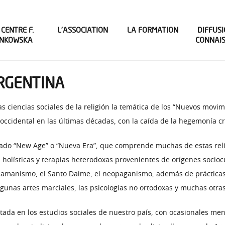
 CENTRE F.
L’ASSOCIATION
LA FORMATION
DIFFUSI
INKOWSKA
CONNAI
ARGENTINA
s ciencias sociales de la religión la temática de los “Nuevos movim
 occidental en las últimas décadas, con la caída de la hegemonía cr
do “New Age” o “Nueva Era”, que comprende muchas de estas religi
 holísticas y terapias heterodoxas provenientes de orígenes sociocu
hamanismo, el Santo Daime, el neopaganismo, además de prácticas d
algunas artes marciales, las psicologías no ortodoxas y muchas otra
atada en los estudios sociales de nuestro país, con ocasionales me