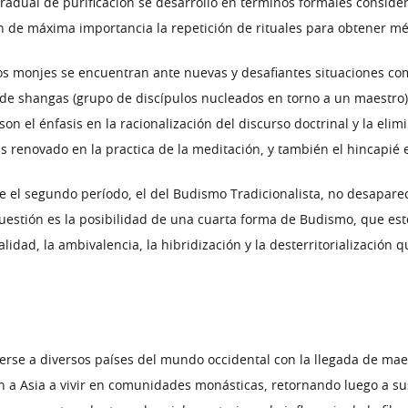
dual de purificación se desarrolló en términos formales consider
 de máxima importancia la repetición de rituales para obtener mérit
 monjes se encuentran ante nuevas y desafiantes situaciones como
 de shangas (grupo de discípulos nucleados en torno a un maestro) 
on el énfasis en la racionalización del discurso doctrinal y la elim
is renovado en la practica de la meditación, y también el hincapié e
 el segundo período, el del Budismo Tradicionalista, no desapare
stión es la posibilidad de una cuarta forma de Budismo, que este
lidad, la ambivalencia, la hibridización y la desterritorialización
erse a diversos países del mundo occidental con la llegada de maes
a Asia a vivir en comunidades monásticas, retornando luego a sus p