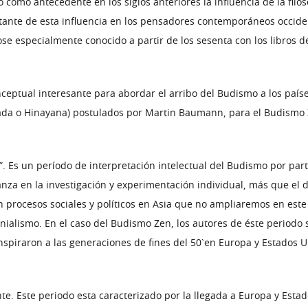
como antecedente en los siglos anteriores la influencia de la filos
ortante de esta influencia en los pensadores contemporáneos occi
e especialmente conocido a partir de los sesenta con los libros de
eptual interesante para abordar el arribo del Budismo a los países
vada o Hinayana) postulados por Martin Baumann, para el Budismo Z
”. Es un período de interpretación intelectual del Budismo por part
ianza en la investigación y experimentación individual, más que el 
 procesos sociales y políticos en Asia que no ampliaremos en este 
lonialismo. En el caso del Budismo Zen, los autores de éste period
 inspiraron a las generaciones de fines del 50`en Europa y Estados 
nte. Este periodo esta caracterizado por la llegada a Europa y Est