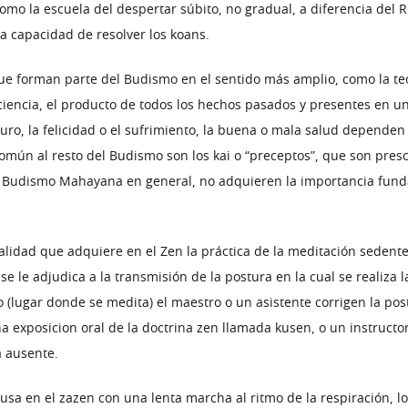
omo la escuela del despertar súbito, no gradual, a diferencia del 
a capacidad de resolver los koans.
e forman parte del Budismo en el sentido más amplio, como la teo
iencia, el producto de todos los hechos pasados y presentes en una
uro, la felicidad o el sufrimiento, la buena o mala salud depende
omún al resto del Budismo son los kai o “preceptos”, que son pres
 el Budismo Mahayana en general, no adquieren la importancia fu
alidad que adquiere en el Zen la práctica de la meditación sedente
se le adjudica a la transmisión de la postura en la cual se realiza
ojo (lugar donde se medita) el maestro o un asistente corrigen la p
a exposicion oral de la doctrina zen llamada kusen, o un instruct
a ausente.
ausa en el zazen con una lenta marcha al ritmo de la respiración, l