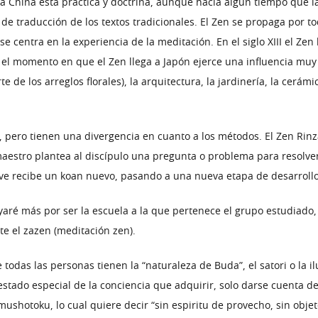
 China esta práctica y doctrina, aunque hacia algún tiempo que l
 de traducción de los textos tradicionales. El Zen se propaga por 
e centra en la experiencia de la meditación. En el siglo XIII el Zen 
l momento en que el Zen llega a Japón ejerce una influencia muy 
e de los arreglos florales), la arquitectura, la jardinería, la cerám
 pero tienen una divergencia en cuanto a los métodos. El Zen Rinza
 maestro plantea al discípulo una pregunta o problema para resolve
ve recibe un koan nuevo, pasando a una nueva etapa de desarroll
aré más por ser la escuela a la que pertenece el grupo estudiado,
te el zazen (meditación zen).
e todas las personas tienen la “naturaleza de Buda”, el satori o la 
tado especial de la conciencia que adquirir, solo darse cuenta de 
shotoku, lo cual quiere decir “sin espiritu de provecho, sin objeto