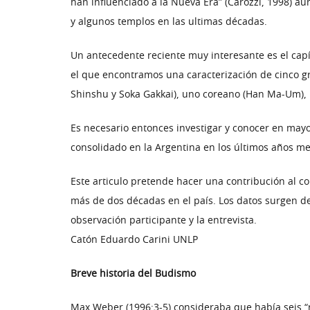
han influenciado a la Nueva Era” (Carozzi, 1998) 
y algunos templos en las ultimas décadas.
Un antecedente reciente muy interesante es el capít
el que encontramos una caracterización de cinco gr
Shinshu y Soka Gakkai), uno coreano (Han Ma-Um), u
Es necesario entonces investigar y conocer en mayo
consolidado en la Argentina en los últimos años me
Este articulo pretende hacer una contribución al c
más de dos décadas en el país. Los datos surgen d
observación participante y la entrevista.
Catón Eduardo Carini UNLP
Breve historia del Budismo
Max Weber (1996:3-5) consideraba que había seis “