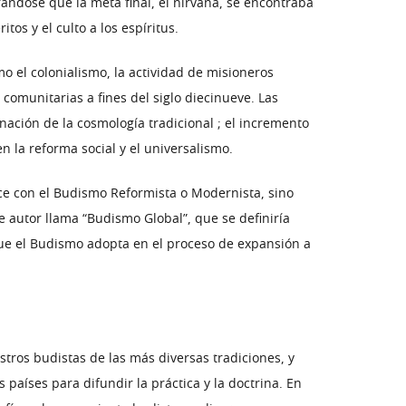
ándose que la meta final, el nirvana, se encontraba
os y el culto a los espíritus.
 el colonialismo, la actividad de misioneros
comunitarias a fines del siglo diecinueve. Las
inación de la cosmología tradicional ; el incremento
n la reforma social y el universalismo.
ce con el Budismo Reformista o Modernista, sino
 autor llama “Budismo Global”, que se definiría
 que el Budismo adopta en el proceso de expansión a
tros budistas de las más diversas tradiciones, y
aíses para difundir la práctica y la doctrina. En