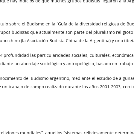
aunque hay indicios de que muchos grupos budistas llegaron a la 
ulo sobre el Budismo en la “Guía de la diversidad religiosa de Buen
upos budistas que actualmente son parte del pluralismo religioso p
no chino (la Asociación Budista China de la Argentina) y uno tibet
r profundidad las particularidades sociales, culturales, económica
diante un abordaje sociológico y antropológico, basado en trabaj
onocimiento del Budismo argentino, mediante el estudio de algunas
e un trabajo de campo realizado durante los años 2001-2003, con 
religiones mundiales”, aquellos “sistemas religiosamente determi