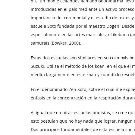
d.C. un monje ceilandés llamado Bodhidarma llevó a
introducidas en el país mediante un activo proceso
importancia del ceremonial y el estudio de textos y s
escuela Soto fundada por el maestro Dogen. Desde e
especialmente en las artes marciales, el ikebana (art
samurais (Bowker, 2000).
Estas dos escuelas son similares en su cosmovisión,
Suzuki. Utiliza el método de los koan, en el que el
medita largamente en este koan y cuando lo resuel
En el denominado Zen Soto, sobre el cual me explay
énfasis en la concentración en la respiración duran
Al igual que en otras escuelas budistas, se cree qu
esto postulan que no hay nada que lograr, ningún es
Dos principios fundamentales de esta escuela son mu