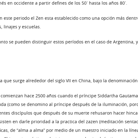
és en occidente a partir defines de los 50` hasta los años 80`.
En este periodo el Zen esta establecido como una opción más dentro
 linajes y escuelas.
o se pueden distinguir estos períodos en el caso de Argentina, y 
ue surge alrededor del siglo VII en China, bajo la denominación
o comienzan hace 2500 años cuando el príncipe Siddartha Gautama ti
Buda (como se denomino al príncipe después de la iluminación, porq
entes discípulos que después de su muerte rehusaron hacer hincapié
nsisten en darle prioridad a la practica del zazen (meditación sent
óficas, de “alma a alma” por medio de un maestro iniciado en la líne