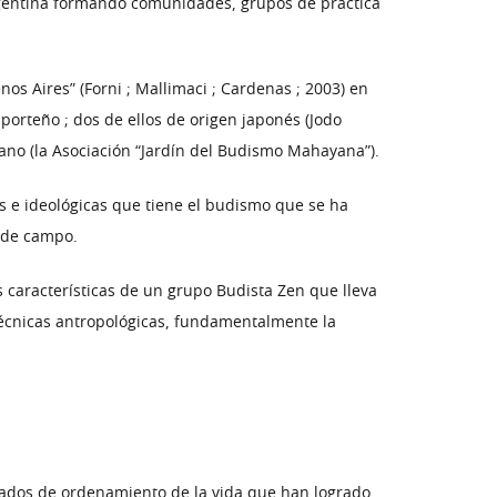
Argentina formando comunidades, grupos de práctica
os Aires” (Forni ; Mallimaci ; Cardenas ; 2003) en
orteño ; dos de ellos de origen japonés (Jodo
ano (la Asociación “Jardín del Budismo Mahayana”).
s e ideológicas que tiene el budismo que se ha
o de campo.
 características de un grupo Budista Zen que lleva
técnicas antropológicas, fundamentalmente la
nados de ordenamiento de la vida que han logrado