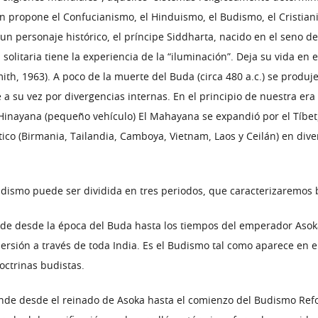
ón propone el Confucianismo, el Hinduismo, el Budismo, el Cristian
on un personaje histórico, el príncipe Siddharta, nacido en el seno d
 solitaria tiene la experiencia de la “iluminación”. Deja su vida en
th, 1963). A poco de la muerte del Buda (circa 480 a.c.) se prod
a su vez por divergencias internas. En el principio de nuestra er
nayana (pequeño vehículo) El Mahayana se expandió por el Tíbet, 
ico (Birmania, Tailandia, Camboya, Vietnam, Laos y Ceilán) en div
udismo puede ser dividida en tres periodos, que caracterizaremos
e desde la época del Buda hasta los tiempos del emperador Asoka (
sión a través de toda India. Es el Budismo tal como aparece en el 
octrinas budistas.
ende desde el reinado de Asoka hasta el comienzo del Budismo Refor