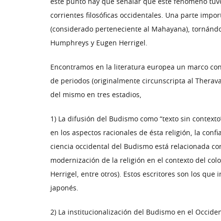
este punto hay que señalar que este fenómeno tuvo 
corrientes filosóficas occidentales. Una parte imp
(considerado perteneciente al Mahayana), tornándos
Humphreys y Eugen Herrigel.
Encontramos en la literatura europea un marco conc
de periodos (originalmente circunscripta al Thera
del mismo en tres estadios,
1) La difusión del Budismo como “texto sin contexto
en los aspectos racionales de ésta religión, la conf
ciencia occidental del Budismo está relacionada con
modernización de la religión en el contexto del co
Herrigel, entre otros). Estos escritores son los que
japonés.
2) La institucionalización del Budismo en el Occide