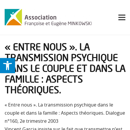
« ENTRE NOUS ». LA
TRANSMISSION PSYCHIQUE
Ouvrir la barre d’outils
DANS LE COUPLE ET DANS LA
FAMILLE : ASPECTS
THÉORIQUES.
« Entre nous ». La transmission psychique dans le
couple et dans la famille : Aspects théoriques. Dialogue
n°160, 2e trimestre 2003
Vincent Garcia insiste sur le fait que transmettre n’est