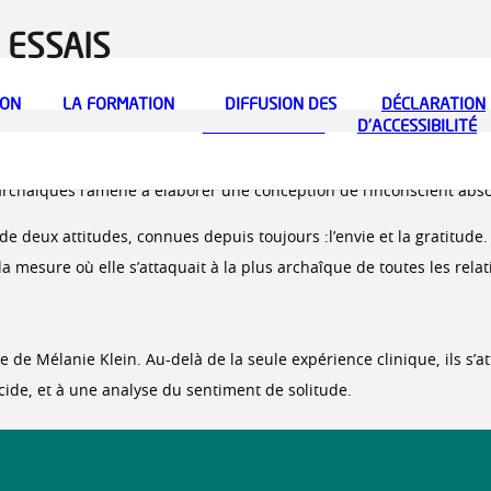
 ESSAIS
te à Budapest sous la direction de Ferenczi, puis à Berlin où ell
ION
LA FORMATION
DIFFUSION DES
DÉCLARATION
VOUS ÊTES UN PROFESSIONNEL
HISTORIQUE
VOUS ÊTES UN PATIENT
BIOGRAPHIE DES FONDA
PRÉSENTA
CONNAISSANCES
D’ACCESSIBILITÉ
on d’Ernest Jones qui fut un des premiersà reconnaître son génie, que 
de « pionnier » dans le domaine de la psychanalyse des enfants, où
chaiques l’amène à élaborer une conception de l’inconscient abso
de deux attitudes, connues depuis toujours :l’envie et la gratitude. J
a mesure où elle s’attaquait à la plus archaîque de toutes les relat
 de Mélanie Klein. Au-delà de la seule expérience clinique, ils s’at
icide, et à une analyse du sentiment de solitude.