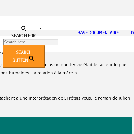
e est fortement influençée par les idées de Karl Abraham. Mais
TEURS
TION
LA QUALITÉ ET LA GESTION DES RISQUES
CATALOGUE FORMATION 2026
CONSEIL D’ADMINISTRATION
BASE DOCUMENTAIRE
CONTACTEZ-NOUS POUR 
NOUS SOUTENIR
ACCESSIBILITÉ DES LO
P
R
SEARCH FOR:
se déploie toute son activité de clinicienne, de théoricienne et de
 elle s’oppose aux vues d’Anna Freud. Mais, progressivement, son
SEARCH
lument originale.
BUTTON
e suis arrivée à la conclusion que l’envie était le facteur le plus
ions humaines : la relation à la mère. »
tachent à une interprétation de Si j’étais vous, le roman de Julien