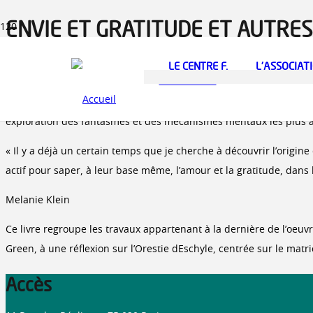
ENVIE ET GRATITUDE ET AUTRES
Melanie Klein (1882-1960) a commencé sa formation de psychanalys
LE CENTRE F.
L’ASSOCIAT
MINKOWSKA
c’est à Londres où elle s’installe à partir de 1926, sur l’invitati
chef d’école. Mélanie Klein fut d’aborc célèbre pour son oeuvre 
exploration des fantasmes et des mécanismes mentaux les plus ar
« Il y a déjà un certain temps que je cherche à découvrir l’origine 
actif pour saper, à leur base même, l’amour et la gratitude, dans l
Melanie Klein
Ce livre regroupe les travaux appartenant à la dernière de l’oeuvre
Green, à une réflexion sur l’Orestie dEschyle, centrée sur le matr
Accès