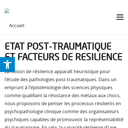
ETAT POST-TRAUMATIQUE
ET FACTEURS DE RESILIENCE
Ouvrir la barre d’outils
La notion de résilience apparaît heuristique pour
l’étude des pathologies post-traumatiques. Dans un
emprunt à l’épistémologie des sciences physiques
comme qualifiant la résistance des métaux aux chocs,
nous proposons de penser les processus résilients en
psychopathologie clinique comme des organisateurs
psychiques capables de promouvoir la représentabilité
du traumatisme. En cela, la capacité résiliente d’une