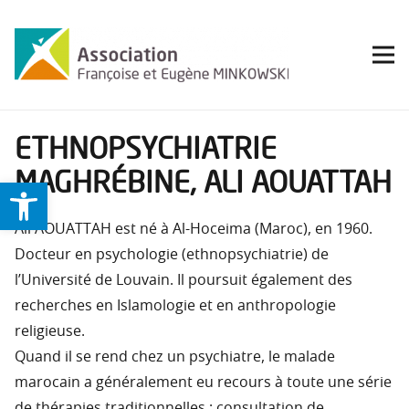
ETHNOPSYCHIATRIE
MAGHRÉBINE, ALI AOUATTAH
Ouvrir la barre d’outils
Ali AOUATTAH est né à Al-Hoceima (Maroc), en 1960.
Docteur en psychologie (ethnopsychiatrie) de
l’Université de Louvain. Il poursuit également des
recherches en Islamologie et en anthropologie
religieuse.
Quand il se rend chez un psychiatre, le malade
marocain a généralement eu recours à toute une série
de thérapies traditionnelles : consultation de