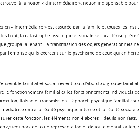
etrouve là la notion « d’intermédiaire », notion indispensable pou
ion « intermédiaire » est assurée par la famille et toutes les institu
lus haut, la catastrophe psychique et sociale se caractérise préci
que groupal aliénant. La transmission des objets générationnels ne
par l’emprise qu’ils exercent sur le psychisme de ceux qui en hérit
’ensemble familial et social revient tout d’abord au groupe familial. 
re le fonctionnement familial et les fonctionnements individuels 
rmation, liaison et transmission. L’appareil psychique familial est
médiatrice entre la réalité psychique interne et la réalité sociale ex
ssurer cette fonction, les éléments non élaborés – deuils non faits
s’enkystent hors de toute représentation et de toute mentalisation,