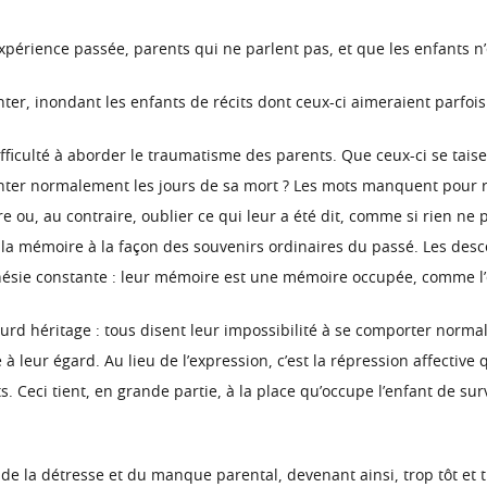
périence passée, parents qui ne parlent pas, et que les enfants n’
ter, inondant les enfants de récits dont ceux-ci aimeraient parfois
ficulté à aborder le traumatisme des parents. Que ceux-ci se taisent
er normalement les jours de sa mort ? Les mots manquent pour raco
ire ou, au contraire, oublier ce qui leur a été dit, comme si rien ne
la mémoire à la façon des souvenirs ordinaires du passé. Les desc
mnésie constante : leur mémoire est une mémoire occupée, comme l’e
lourd héritage : tous disent leur impossibilité à se comporter norma
e à leur égard. Au lieu de l’expression, c’est la répression affectiv
s. Ceci tient, en grande partie, à la place qu’occupe l’enfant de sur
de la détresse et du manque parental, devenant ainsi, trop tôt et t