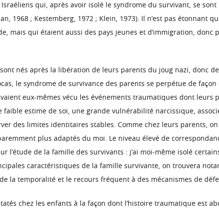
s Israéliens qui, après avoir isolé le syndrome du survivant, se son
n, 1968 ; Kestemberg, 1972 ; Klein, 1973). Il n’est pas étonnant 
nde, mais qui étaient aussi des pays jeunes et d’immigration, donc 
 sont nés après la libération de leurs parents du joug nazi, donc 
ocas, le syndrome de survivance des parents se perpétue de façon
s avaient eux-mêmes vécu les événements traumatiques dont leurs p
 faible estime de soi, une grande vulnérabilité narcissique, associ
erver des limites identitaires stables. Comme chez leurs parents, o
pparemment plus adaptés du moi. Le niveau élevé de correspondance
l’étude de la famille des survivants : j’ai moi-même isolé certains
ncipales caractéristiques de la famille survivante, on trouvera not
 de la temporalité et le recours fréquent à des mécanismes de défe
statés chez les enfants à la façon dont l’histoire traumatique est a