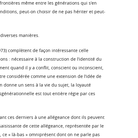
 frontières même entre les générations qui s’en
nditions, peut-on choisir de ne pas hériter et peut-
e diverses manières.
1973) complètent de façon intéressante celle
ns : nécessaire à la construction de l’identité du
ment quand il y a conflit, conscient ou inconscient,
 être considérée comme une extension de l’idée de
on donne un sens à la vie du sujet, la loyauté
nsgénérationnelle est tout entière régie par ces
sant ces derniers à une allégeance dont ils peuvent
saisissante de cette allégeance, représentée par le
s, ce « là-bas » omniprésent dont on ne parle pas