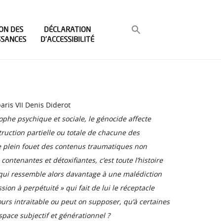
ON DES
DÉCLARATION
SSANCES
D’ACCESSIBILITÉ
ris VII Denis Diderot
rophe psychique et sociale, le génocide affecte
ruction partielle ou totale de chacune des
 de plein fouet des contenus traumatiques non
ntenantes et détoxifiantes, c’est toute l’histoire
n qui ressemble alors davantage à une malédiction
on à perpétuité » qui fait de lui le réceptacle
ours intraitable ou peut on supposer, qu’à certaines
space subjectif et générationnel ?