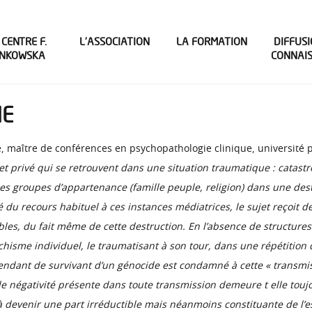
 CENTRE F.
L’ASSOCIATION
LA FORMATION
DIFFUSI
INKOWSKA
CONNAI
ME
 maître de conférences en psychopathologie clinique, université pa
ujet privé qui se retrouvent dans une situation traumatique : catast
es groupes d’appartenance (famille peuple, religion) dans une dest
vé du recours habituel à ces instances médiatrices, le sujet reçoit
s, du fait même de cette destruction. En l’absence de structures co
ychisme individuel, le traumatisant à son tour, dans une répétitio
cendant de survivant d’un génocide est condamné à cette « transmissi
de négativité présente dans toute transmission demeure t elle touj
’à devenir une part irréductible mais néanmoins constituante de l’e