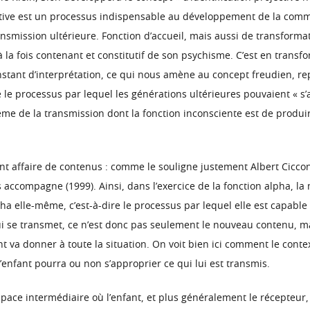
ojective est un processus indispensable au développement de la comm
smission ultérieure. Fonction d’accueil, mais aussi de transformat
la fois contenant et constitutif de son psychisme. C’est en transf
constant d’interprétation, ce qui nous amène au concept freudien, re
le processus par lequel les générations ultérieures pouvaient « s’ass
même de la transmission dont la fonction inconsciente est de produ
nt affaire de contenus : comme le souligne justement Albert Cicc
les accompagne (1999). Ainsi, dans l’exercice de la fonction alpha,
pha elle-même, c’est-à-dire le processus par lequel elle est capable
i se transmet, ce n’est donc pas seulement le nouveau contenu, m
nt va donner à toute la situation. On voit bien ici comment le conte
l’enfant pourra ou non s’approprier ce qui lui est transmis.
ace intermédiaire où l’enfant, et plus généralement le récepteur, 