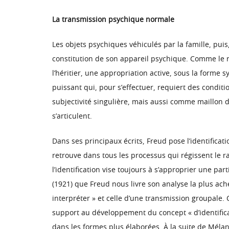
La transmission psychique normale
Les objets psychiques véhiculés par la famille, puis
constitution de son appareil psychique. Comme le ra
l’héritier, une appropriation active, sous la forme s
puissant qui, pour s’effectuer, requiert des condit
subjectivité singulière, mais aussi comme maillon
s’articulent.
Dans ses principaux écrits, Freud pose l’identificat
retrouve dans tous les processus qui régissent le rap
l’identification vise toujours à s’approprier une par
(1921) que Freud nous livre son analyse la plus ache
interpréter » et celle d’une transmission groupale. C
support au développement du concept « d’identificat
dans les formes plus élaborées. À la suite de Mélani