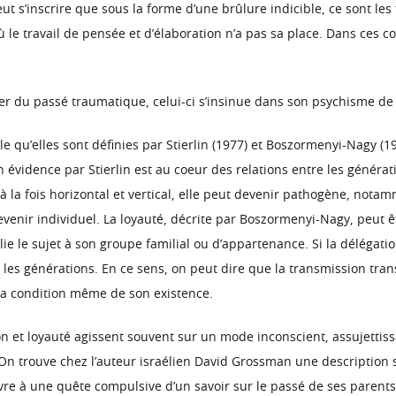
t s’inscrire que sous la forme d’une brûlure indicible, ce sont les
le travail de pensée et d’élaboration n’a pas sa place. Dans ces co
riter du passé traumatique, celui-ci s’insinue dans son psychisme d
lle qu’elles sont définies par Stierlin (1977) et Boszormenyi-Nagy (
évidence par Stierlin est au coeur des relations entre les génératio
 à la fois horizontal et vertical, elle peut devenir pathogène, notam
devenir individuel. La loyauté, décrite par Boszormenyi-Nagy, peut
lie le sujet à son groupe familial ou d’appartenance. Si la délégati
es les générations. En ce sens, on peut dire que la transmission tra
la condition même de son existence.
on et loyauté agissent souvent sur un mode inconscient, assujettis
. On trouve chez l’auteur israélien David Grossman une description 
ivre à une quête compulsive d’un savoir sur le passé de ses parent