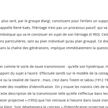
, plus tard, par le groupe élargi, constituent pour l’enfant un suppo
ppelle René Kaës, l’héritage n’est pas un processus passif, qui va 
ymbolique qui va le constituer en sujet de son héritage (Il 993). Ce
ions particulières, tant au plan individuel qu’au plan groupal. Ce 
 dans la chaîne des générations, implique immédiatement la quest
ion comme le socle de toute transmission : qu’elle soit hystérique, m
port du sujet à l’autre. Effectuée tantôt sur le modèle de la contag
tie ou la totalité de l’autre ; mais, c’est dans Totem et tabou (1912 
vée des modèles d’identification. On y trouve les notions clés de la
ette description de la transmission telle qu’elle s’effectue dans le
ion projective » (1955) que l’on retrouve à l’oeuvre dans toute tr
e Klein, Sion développera le concept « d’identification projective n