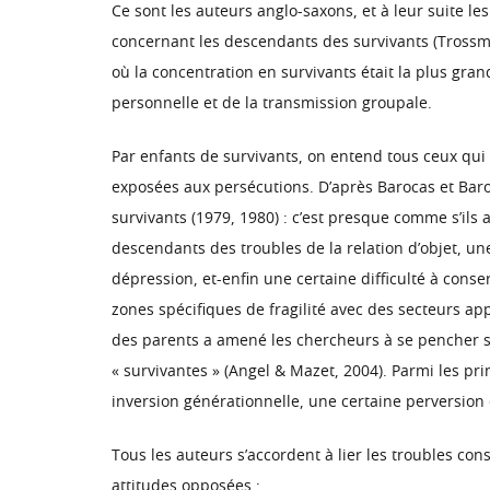
Ce sont les auteurs anglo-saxons, et à leur suite le
concernant les descendants des survivants (Trossma
où la concentration en survivants était la plus gra
personnelle et de la transmission groupale.
Par enfants de survivants, on entend tous ceux qui
exposées aux persécutions. D’après Barocas et Bar
survivants (1979, 1980) : c’est presque comme s’il
descendants des troubles de la relation d’objet, une
dépression, et-enfin une certaine difficulté à cons
zones spécifiques de fragilité avec des secteurs a
des parents a amené les chercheurs à se pencher sur 
« survivantes » (Angel & Mazet, 2004). Parmi les pri
inversion générationnelle, une certaine perversion
Tous les auteurs s’accordent à lier les troubles con
attitudes opposées :