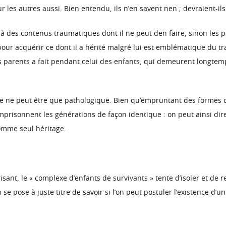
r les autres aussi. Bien entendu, ils n’en savent nen ; devraient-ils
à des contenus traumatiques dont il ne peut den faire, sinon les p
 pour acquérir ce dont il a hérité malgré lui est emblématique du t
 parents a fait pendant celui des enfants, qui demeurent longtemps
que ne peut être que pathologique. Bien qu’empruntant des formes 
prisonnent les générations de façon identique : on peut ainsi dir
omme seul héritage.
isant, le « complexe d’enfants de survivants » tente d’isoler et d
e pose à juste titre de savoir si l’on peut postuler l’existence d’u