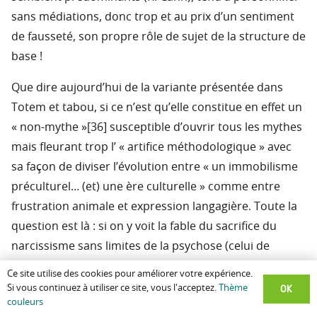
sans médiations, donc trop et au prix d’un sentiment
de fausseté, son propre rôle de sujet de la structure de
base !
Que dire aujourd’hui de la variante présentée dans
Totem et tabou, si ce n’est qu’elle constitue en effet un
« non-mythe »[36] susceptible d’ouvrir tous les mythes
mais fleurant trop l’ « artifice méthodologique » avec
sa façon de diviser l’évolution entre « un immobilisme
préculturel… (et) une ère culturelle » comme entre
frustration animale et expression langagière. Toute la
question est là : si on y voit la fable du sacrifice du
narcissisme sans limites de la psychose (celui de
l’Urvater, père de la horde interdisant aux fils la mère
Ce site utilise des cookies pour améliorer votre expérience.
et les surs, mais interdisant surtout que puissent
OK
Si vous continuez à utiliser ce site, vous l'acceptez.
Thème
couleurs
exister les concepts de mère et de sur dès lors qu’il