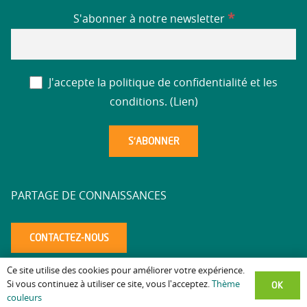
*
S'abonner à notre newsletter
J'accepte la politique de confidentialité et les
conditions. (
Lien
)
PARTAGE DE CONNAISSANCES
CONTACTEZ-NOUS
Ce site utilise des cookies pour améliorer votre expérience.
Mentions légales
Politique de confidentialité
Accessibilité
–
–
–
OK
Si vous continuez à utiliser ce site, vous l'acceptez.
Thème
couleurs
altaea.com
Copyright © 2025 – Réalisation