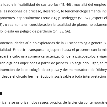
alidad e inflexibilidad de sus teorías (45, 46) ; más allá del empl
de las nociones de proceso, desarrollo, lo fenomenológicamente inc
ponentes, especialmente Freud (50) y Heidegger (51, 52), Jaspers e
; o sea, toma en consideración la totalidad de planos no solament
lo, o está en peligro de perderse (54, 55, 56).
s potencialidades aún no explotadas de la « Psicopatología genera
lidad. Es decir, transportar a Jaspers hasta el presente con la misi
 llevará a cabo una somera caracterización de la psicopatología vig
rán algunas objeciones a partir de Jaspers. En segundo lugar, se 
intención de la psicología descriptiva y desmembradora de Dilthey
 desde el círculo hermenéutico insoslayable a toda interpretación 
e
ericana se priorizan dos rasgos propios de la ciencia contemporáne