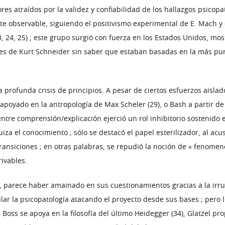
res atraídos por la validez y confiabilidad de los hallazgos psico
e observable, siguiendo el positivismo experimental de E. Mach y e
, 24, 25) ; este grupo surgió con fuerza en los Estados Unidos, mo
nes de Kurt Schneider sin saber que estaban basadas en la más pura
a profunda crisis de principios. A pesar de ciertos esfuerzos ais
poyado en la antropología de Max Scheler (29), o Bash a partir de l
 entre comprensión/explicación ejerció un rol inhibitorio sostenido 
za el conocimiento ; sólo se destacó el papel esterilizador, al ac
n transiciones ; en otras palabras, se repudió la noción de « fenome
ivables.
, parece haber amainado en sus cuestionamientos gracias a la irru
r la psicopatología atacando el proyecto desde sus bases ; pero 
Boss se apoya en la filosofía del último Heidegger (34), Glatzel p