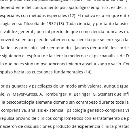
 dependiente del conocimiento psicopatológico empírico ; es decir, l
 especiales con métodos especiales (12). El motivo está en que entr
ogía en su Filosofía de 1932 (13). Toda ciencia, y por tanto la psic
e validez general ; pero al precio de que como ciencia nunca es m
de convertirse en un pseudo-saber en una ciencia que se entrega a l
sofía de sus principios sobreentendidos. Jaspers denunció dos corr
iguiendo el espíritu de la ciencia moderna : el psicoanálisis de Fr
ivo lo que no es sino un pseudoconocimiento absolutizado y vacío. 
mpulso hacia las cuestiones fundamentales (14).
 por psiquiatras y psicólogos de un modo ambivalente, aunque igua
le, W. Mayer-Gross, A. Homburger, K. Beringer, G. Steiner) que in
17) ; la psicopatología alemana dominó sin contrapeso durante toda l
comprensiva, análisis existencial, psicología genético-comprensiva
, la repulsa provino de clínicos comprometidos con el tratamiento d
nacieron de disquisiciones producto de experiencia clínica prestada