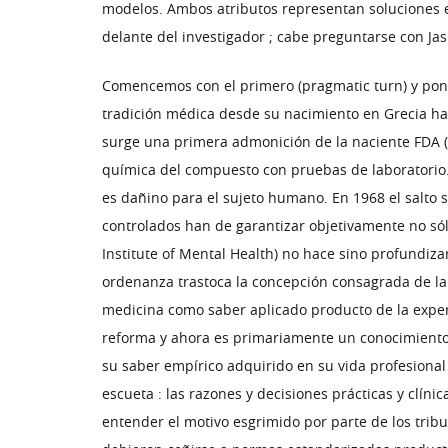
modelos. Ambos atributos representan soluciones ex
delante del investigador ; cabe preguntarse con Ja
Comencemos con el primero (pragmatic turn) y pong
tradición médica desde su nacimiento en Grecia hab
surge una primera admonición de la naciente FDA (F
química del compuesto con pruebas de laboratorio.
es dañino para el sujeto humano. En 1968 el salto s
controlados han de garantizar objetivamente no sól
Institute of Mental Health) no hace sino profundiz
ordenanza trastoca la concepción consagrada de la m
medicina como saber aplicado producto de la exper
reforma y ahora es primariamente un conocimiento o
su saber empírico adquirido en su vida profesional
escueta : las razones y decisiones prácticas y clíni
entender el motivo esgrimido por parte de los tri