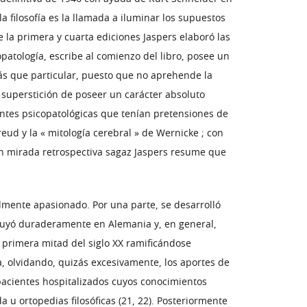
a filosofía es la llamada a iluminar los supuestos
e la primera y cuarta ediciones Jaspers elaboró las
opatología, escribe al comienzo del libro, posee un
ás que particular, puesto que no aprehende la
a superstición de poseer un carácter absoluto
ientes psicopatológicas que tenían pretensiones de
eud y la « mitología cerebral » de Wernicke ; con
Con mirada retrospectiva sagaz Jaspers resume que
lmente apasionado. Por una parte, se desarrolló
fluyó duraderamente en Alemania y, en general,
a primera mitad del siglo XX ramificándose
, olvidando, quizás excesivamente, los aportes de
e pacientes hospitalizados cuyos conocimientos
 u ortopedias filosóficas (21, 22). Posteriormente