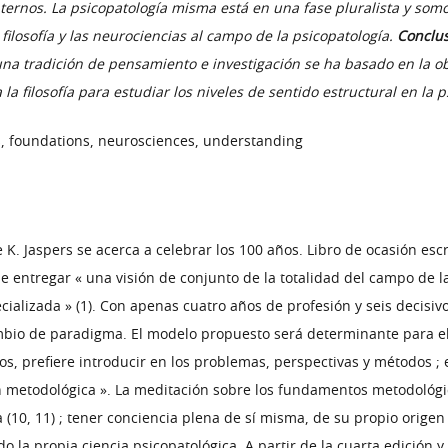
ternos. La psicopatología misma está en una fase pluralista y som
 filosofía y las neurociencias al campo de la psicopatología.
Conclu
 una tradición de pensamiento e investigación se ha basado en la 
la filosofía para estudiar los niveles de sentido estructural en la p
, foundations, neurosciences, understanding
e K. Jaspers se acerca a celebrar los 100 años. Libro de ocasión esc
de entregar « una visión de conjunto de la totalidad del campo de l
ecializada » (1). Con apenas cuatro años de profesión y seis decisivo
bio de paradigma. El modelo propuesto será determinante para el f
, prefiere introducir en los problemas, perspectivas y métodos ; e
 metodológica ». La meditación sobre los fundamentos metodológico
na (10, 11) ; tener conciencia plena de sí misma, de su propio ori
o la propia ciencia psicopatológica. A partir de la cuarta edición 