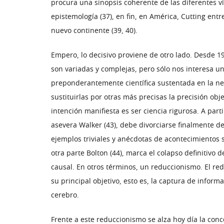
procura una sinopsis coherente de las diferentes ví
epistemología (37), en fin, en América, Cutting entr
nuevo continente (39, 40).
Empero, lo decisivo proviene de otro lado. Desde 1
son variadas y complejas, pero sólo nos interesa un 
preponderantemente científica sustentada en la neur
sustituirlas por otras más precisas la precisión ob
intención manifiesta es ser ciencia rigurosa. A par
asevera Walker (43), debe divorciarse finalmente de 
ejemplos triviales y anécdotas de acontecimientos s
otra parte Bolton (44), marca el colapso definitivo d
causal. En otros términos, un reduccionismo. El r
su principal objetivo, esto es, la captura de infor
cerebro.
Frente a este reduccionismo se alza hoy día la conc