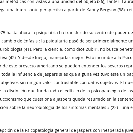
as metódicas con vistas a una unidad del objeto (36), Lanteri-Laur
ega una interesante perspectiva a partir de Kant y Bergson (38), ref
975 hasta ahora la psiquiatría ha transferido su centro de poder 
cambio de énfasis : la psiquiatría pasó de ser primordialmente un a
obiología (41). Pero la ciencia, como dice Zubiri, no busca penetr
jetiva (42). Y desde luego, manejarlas mejor. Esto incumbe a la Psi
tir de este proyecto americano se pueden entender los severos repro
toda la influencia de Jaspers si es que alguna vez tuvo éste un pap
ubjetivos sin ningún valor contrastable con datos objetivos. El nue
e la distinción que funda todo el edificio de la psicopatología de Ja
educcionismo que cuestiona a Jaspers queda resumido en la sentenc
mación sobre la neurobiología de los síntomas mentales » (22) : una 
epción de la Psicopatología general de Jaspers con inesperada juve