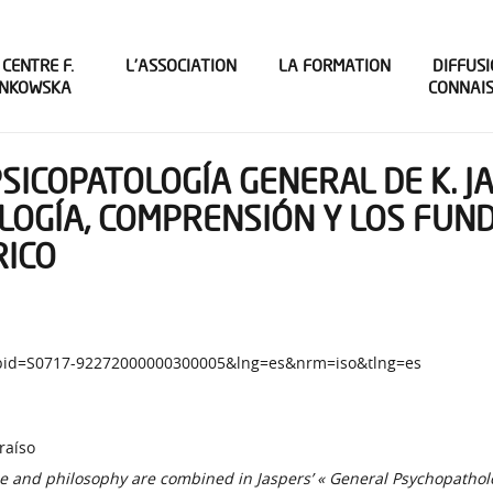
 CENTRE F.
L’ASSOCIATION
LA FORMATION
DIFFUSI
INKOWSKA
CONNAI
PSICOPATOLOGÍA GENERAL DE K. J
LOGÍA, COMPRENSIÓN Y LOS FUN
RICO
ext&pid=S0717-92272000000300005&lng=es&nrm=iso&tlng=es
raíso
ne and philosophy are combined in Jaspers’ « General Psychopatholog