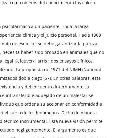
aliza como objetos del conocimiento los coloca
 psicofármaco a un paciente. Toda la larga
eriencia clínica y el juicio personal. Hacia 1908
mbio de esencia : se debe garantizar la pureza
r, necesita haber sido probado en animales que no
 legal Kefauver-Harris ; dos ensayos clínicos
ilizado. La propuesta de 1971 del NIMH (National
izados doble ciego (57). En otras palabras, esta
 existencia y del encuentro interhumano. La
 e intransferible aquejado de un malestar se
ndividuo que ordena su accionar en conformidad a
ori el curso de los fenómenos. Dicho de manera
dad técnico-instrumental. Esta nueva visión permite
 actuado negligentemente. El argumento es que