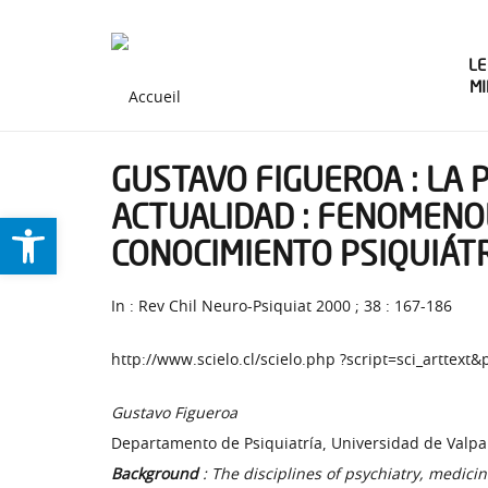
LE
M
GUSTAVO FIGUEROA : LA 
ACTUALIDAD : FENOMENO
Ouvrir la barre d’outils
CONOCIMIENTO PSIQUIÁT
In : Rev Chil Neuro-Psiquiat 2000 ; 38 : 167-186
http://www.scielo.cl/scielo.php ?script=sci_artt
Gustavo Figueroa
Departamento de Psiquiatría, Universidad de Valpa
Background
: The disciplines of psychiatry, medici