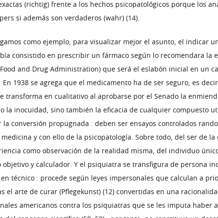
actas (richtig) frente a los hechos psicopatológicos porque los an
spers si además son verdaderos (wahr) (14).
amos como ejemplo, para visualizar mejor el asunto, el indicar un
ía consistido en prescribir un fármaco según lo recomendara la exp
ood and Drug Administration) que será el eslabón inicial en un ca
 En 1938 se agrega que el medicamento ha de ser seguro, es deci
e transforma en cualitativo al aprobarse por el Senado la enmienda
o la inocuidad, sino también la eficacia de cualquier compuesto ut
ar la conversión propugnada : deben ser ensayos controlados random
edicina y con ello de la psicopatología. Sobre todo, del ser de la
iencia como observación de la realidad misma, del individuo único
bjetivo y calculador. Y el psiquiatra se transfigura de persona i
 en técnico : procede según leyes impersonales que calculan a pri
cas el arte de curar (Pflegekunst) (12) convertidas en una racionali
bunales americanos contra los psiquiatras que se les imputa haber