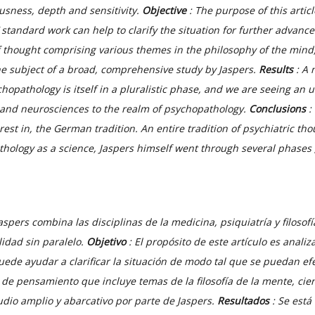
usness, depth and sensitivity.
Objective
: The purpose of this artic
standard work can help to clarify the situation for further advance
 thought comprising various themes in the philosophy of the mind
he subject of a broad, comprehensive study by Jaspers.
Results
: A 
chopathology is itself in a pluralistic phase, and we are seeing a
y and neurosciences to the realm of psychopathology.
Conclusions
:
rest in, the German tradition. An entire tradition of psychiatric t
thology as a science, Jaspers himself went through several phases ;
aspers combina las disciplinas de la medicina, psiquiatría y filosofí
lidad sin paralelo.
Objetivo
: El propósito de este artículo es analiz
uede ayudar a clarificar la situación de modo tal que se puedan ef
de pensamiento que incluye temas de la filosofía de la mente, cie
udio amplio y abarcativo por parte de Jaspers.
Resultados
: Se está