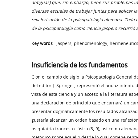
antiguas) que, sin embargo, tiene sus problemas in
diversas escuelas de trabajar juntas para aplicar la
revalorización de la psicopatología alemana. Toda
de la psicopatología como ciencia Jaspers recurrió a 
Key words
: Jaspers, phenomenology, hermeneutics
Insuficiencia de los fundamentos
C on el cambio de siglo la Psicopatología General d
del editor J. Springer, representó el audaz intento 
vista de esta ciencia y un acceso a la literatura esp
una declaración de principio que encarnará un cam
presentar dogmáticamente los resultados alcanzados
gustaría alcanzar un orden basado en una reflexión
psiquiatría francesa clásica (8, 9), así como alema
metódico sobre aquello desde lo cual obtiene sentid