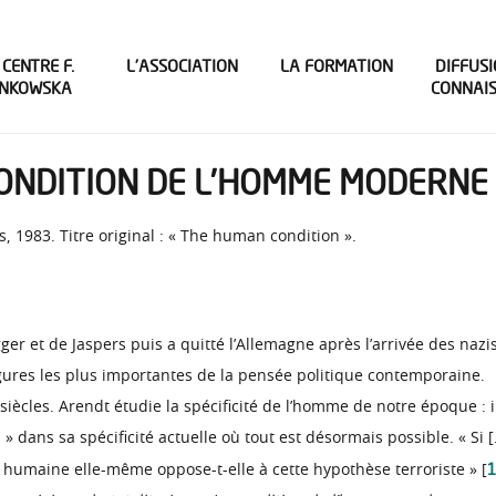
 CENTRE F.
L’ASSOCIATION
LA FORMATION
DIFFUSI
INKOWSKA
CONNAI
CONDITION DE L’HOMME MODERNE
s, 1983. Titre original : « The human condition ».
r et de Jaspers puis a quitté l’Allemagne après l’arrivée des nazis
figures les plus importantes de la pensée politique contemporaine.
iècles. Arendt étudie la spécificité de l’homme de notre époque : il
 » dans sa spécificité actuelle où tout est désormais possible. « Si [
1
n humaine elle-même oppose-t-elle à cette hypothèse terroriste » [