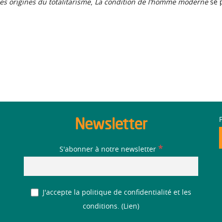
es origines du totalitarisme
,
La condition de l’homme moderne
se 
Newsletter
*
S'abonner à notre newsletter
J'accepte la politique de confidentialité et les
conditions. (
Lien
)