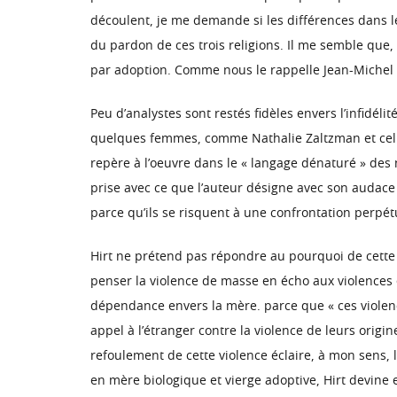
découlent, je me demande si les différences dans le
du pardon de ces trois religions. Il me semble que,
par adoption. Comme nous le rappelle Jean-Michel Hi
Peu d’analystes sont restés fidèles envers l’infidé
quelques femmes, comme Nathalie Zaltzman et celles 
repère à l’oeuvre dans le « langage dénaturé » des n
prise avec ce que l’auteur désigne avec son audace t
parce qu’ils se risquent à une confrontation perpétue
Hirt ne prétend pas répondre au pourquoi de cette
penser la violence de masse en écho aux violences e
dépendance envers la mère. parce que « ces violence
appel à l’étranger contre la violence de leurs orig
refoulement de cette violence éclaire, à mon sens,
en mère biologique et vierge adoptive, Hirt devine en