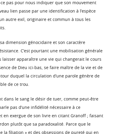
 n’est-ce pas pour nous indiquer que son mouvement
veau lien passe par une identification à l’espèce
un autre exil, originaire et commun à tous les
ts.
ns sa dimension génocidaire et son caractère
résistance. C’est pourtant une mobilisation générale
laisser apparaître une vie qui changerait le cours
nce de Dieu ici-bas, se faire maître de la vie et de
utour duquel la circulation d’une parole génère de
ble de ce trou.
nt dans le sang le désir de tuer, comme peut-être
arle pas d’une infidélité nécessaire à ce
 en exergue de son livre en citant Granoff ; faisant
pardon plutôt que sa paradoxalité. Parce que le
la filiation » et des obsessions de pureté qui en