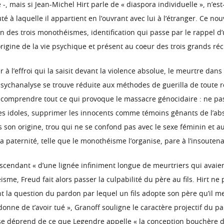
aire -, mais si Jean-Michel Hirt parle de « diaspora individuelle »,
 à laquelle il appartient en l’ouvrant avec lui à l’étranger. Ce nou
n des trois monothéismes, identification qui passe par le rappel d’
origine de la vie psychique et présent au coeur des trois grands réci
r à l’effroi qui la saisit devant la violence absolue, le meurtre da
a psychanalyse se trouve réduite aux méthodes de guerilla de toute 
comprendre tout ce qui provoque le massacre génocidaire : ne pas 
les idoles, supprimer les innocents comme témoins gênants de l’abse
s son origine, trou qui ne se confond pas avec le sexe féminin et a
 paternité, telle que le monothéisme l’organise, pare à l’insoutena
escendant « d’une lignée infiniment longue de meurtriers qui avaie
me, Freud fait alors passer la culpabilité du père au fils. Hirt ne p
t la question du pardon par lequel un fils adopte son père qu’il met
ardonne de t’avoir tué », Granoff souligne le caractère projectif du 
se déprend de ce que Legendre appelle « la conception bouchère de 