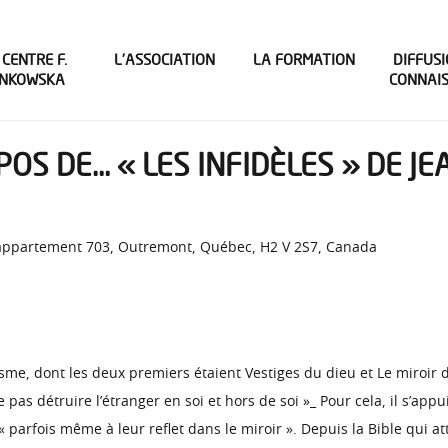
 CENTRE F.
L’ASSOCIATION
LA FORMATION
DIFFUSI
INKOWSKA
CONNAI
POS DE… « LES INFIDÈLES » DE JE
y, appartement 703, Outremont, Québec, H2 V 2S7, Canada
sme, dont les deux premiers étaient Vestiges du dieu et Le miroir d
pas détruire l’étranger en soi et hors de soi »_ Pour cela, il s’appui
 « parfois même à leur reflet dans le miroir ». Depuis la Bible qui att