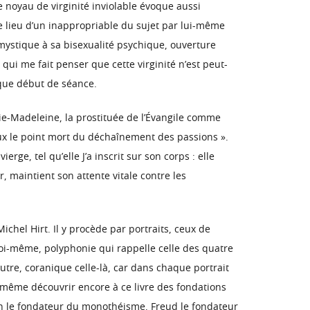
ce noyau de virginité inviolable évoque aussi
ue lieu d’un inappropriable du sujet par lui-même
 mystique à sa bisexualité psychique, ouverture
 qui me fait penser que cette virginité n’est peut-
aque début de séance.
rie-Madeleine, la prostituée de l’Évangile comme
ieux le point mort du déchaînement des passions ».
rge, tel qu’elle J’a inscrit sur son corps : elle
ur, maintient son attente vitale contre les
Michel Hirt. Il y procède par portraits, ceux de
 soi-même, polyphonie qui rappelle celle des quatre
autre, coranique celle-là, car dans chaque portrait
t même découvrir encore à ce livre des fondations
aton le fondateur du monothéisme, Freud le fondateur