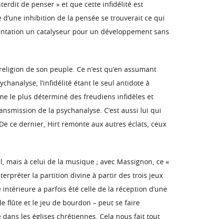
terdit de penser » et que cette infidélité est
d’une inhibition de la pensée se trouverait ce qui
ésentation un catalyseur pour un développement sans
a religion de son peuple. Ce n’est qu’en assumant
hanalyse, l’infidélité étant le seul antidote à
mme le plus déterminé des freudiens infidèles et
 transmission de la psychanalyse. C’est aussi lui qui
e ce dernier, Hirt remonte aux autres éclats, ceux
l, mais à celui de la musique ; avec Massignon, ce «
préter la partition divine à partir des trois jeux
 intérieure a parfois été celle de la réception d’une
e flûte et le jeu de bourdon – peut se faire
 dans les églises chrétiennes. Cela nous fait tout