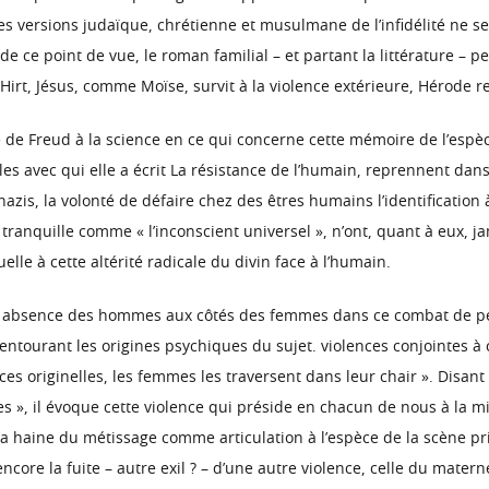
s versions judaïque, chrétienne et musulmane de l’infidélité ne se
 de ce point de vue, le roman familial – et partant la littérature 
rt, Jésus, comme Moïse, survit à la violence extérieure, Hérode re
lité de Freud à la science en ce qui concerne cette mémoire de l’esp
avec qui elle a écrit La résistance de l’humain, reprennent dans l
azis, la volonté de défaire chez des êtres humains l’identification à
ranquille comme « l’inconscient universel », n’ont, quant à eux, ja
lle à cette altérité radicale du divin face à l’humain.
 absence des hommes aux côtés des femmes dans ce combat de pensé
ntourant les origines psychiques du sujet. violences conjointes à c
s originelles, les femmes les traversent dans leur chair ». Disant
ines », il évoque cette violence qui préside en chacun de nous à la
 la haine du métissage comme articulation à l’espèce de la scène p
core la fuite – autre exil ? – d’une autre violence, celle du maternel