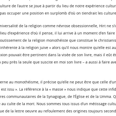
ture de l’autre se joue à partir du lieu de notre expérience cultur
est pas occuper une position en surplomb d’où on tiendrait les cultur
universalité de la religion comme névrose obsessionnelle, Hirt ne s
ieu d’expérience d’où il pense, il lui arrive à un moment d’en faire
boutissement de la religion monothéiste que constitue le christianis
r inhérente à la religion juive » alors qu’il nous montre qu’elle est
exion pouvait être pertinent dans la visée de son livre, mais il eût ét
peu près la seule que suscite en moi son livre – a aussi à faire av
terne au monothéisme, il précise qu’elle ne peut être que celle d’un 
est issu ». La référence à la « masse » nous indique que cette infid
es communautaires de la Synagogue, de l’Église et de la Umma. Quand
 au culte de la mort. Nous sommes tous issus d’un métissage culturel
ique de la lettre oeuvre au refoulement des origines toujours secondes