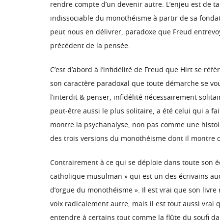
rendre compte d’un devenir autre. L’enjeu est de taill
indissociable du monothéisme à partir de sa fondat
peut nous en délivrer, paradoxe que Freud entrevoy
précédent de la pensée.
C’est d’abord à l’infidélité de Freud que Hirt se ré
son caractère paradoxal que toute démarche se voulan
l’interdit & penser, infidélité nécessairement solit
peut-être aussi le plus solitaire, a été celui qui a fa
montre la psychanalyse, non pas comme une histoire
des trois versions du monothéisme dont il montre 
Contrairement à ce qui se déploie dans toute son éc
catholique musulman » qui est un des écrivains auqu
d’orgue du monothéisme ». Il est vrai que son livre 
voix radicalement autre, mais il est tout aussi vrai
entendre à certains tout comme la flûte du soufi dan