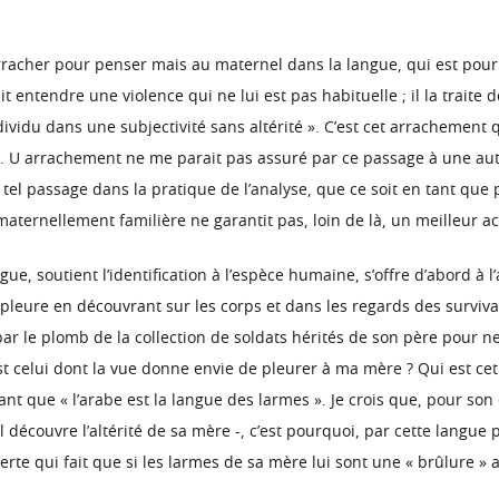
’arracher pour penser mais au maternel dans la langue, qui est pour
it entendre une violence qui ne lui est pas habituelle ; il la traite
ividu dans une subjectivité sans altérité ». C’est cet arrachement qu
. U arrachement ne me parait pas assuré par ce passage à une autr
el passage dans la pratique de l’analyse, que ce soit en tant que 
maternellement familière ne garantit pas, loin de là, un meilleur ac
gue, soutient l’identification à l’espèce humaine, s’offre d’abord à 
pleure en découvrant sur les corps et dans les regards des survi
par le plomb de la collection de soldats hérités de son père pour 
 est celui dont la vue donne envie de pleurer à ma mère ? Qui est cet
rant que « l’arabe est la langue des larmes ». Je crois que, pour son
l découvre l’altérité de sa mère -, c’est pourquoi, par cette langue
verte qui fait que si les larmes de sa mère lui sont une « brûlure »