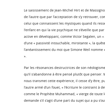
Le saisissement de Jean-Michel Hirt et de Massignon 
de l’autre que par l’acceptation de s’y retrouver, c
celui que connaissent les mystiques quand ils res
l’enfant en qui la vie psychique ne s’éveille que p
active en développant, comme Victor Segalen, un « a
d’une « passivité intouchable, miroitante », la quê
l’anéantissement du moi que Simone Weil nomme « d
».
Par les résonances destructrices de son néologisme, 
qu’il s’abandonne à être pensé plutôt que penser. Ma
nous transmet cette expérience, il cesse d’y être, p
l’autre armé d’un fouet, « l’écriture le contraint à 
comme le Prophète Muhammad, « vierge de toute lettr
demande s’il s’agit d’une part du sujet qui a pu s’