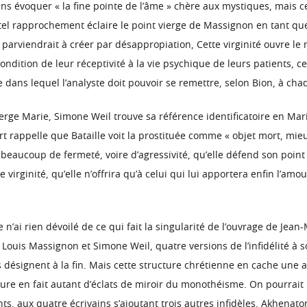
 sans évoquer « la fine pointe de l’âme » chère aux mystiques, mais 
Un tel rapprochement éclaire le point vierge de Massignon en tant q
parviendrait à créer par désappropiation, Cette virginité ouvre le
ndition de leur réceptivité à la vie psychique de leurs patients, ce
e dans lequel l’analyste doit pouvoir se remettre, selon Bion, à ch
Vierge Marie, Simone Weil trouve sa référence identificatoire en Ma
irt rappelle que Bataille voit la prostituée comme « objet mort, m
beaucoup de fermeté, voire d’agressivité, qu’elle défend son point vie
virginité, qu’elle n’offrira qu’à celui qui lui apportera enfin l’amo
n’ai rien dévoilé de ce qui fait la singularité de l’ouvrage de Jean-
, Louis Massignon et Simone Weil, quatre versions de l’infidélité à
es désignent à la fin. Mais cette structure chrétienne en cache une 
iture en fait autant d’éclats de miroir du monothéisme. On pourrai
nts, aux quatre écrivains s’ajoutant trois autres infidèles, Akhen