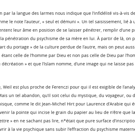
par la langue des larmes nous indique que l’infidélité vis-à-vis de
omme le note l’auteur, « seul et démuni ». Un tel saisissement, lié 
sentent leur âme en position de se laisser pénétrer, remplir d’un
ar la pénétration du psychisme de sa mère en lui. À partir de là, on
rt du portage » de la culture perdue de l’autre, mais on peut auss
te étant celle de l’homme par Dieu et non pas celle de Dieu par l’h
écréation » et que l’Islam nomme, d’une image qui ne laisse pas i
Weil est plus proche de Ferenczi pour qui il est exigible de l’analys
is un tel abandon, qu’il soit celui du mystique, du voyageur, ou de 
uisque, comme le dit Jean-Michel Hirt pour Laurence d’Arabie qui étai
devenir la pointe qui incise le grain du papier au lieu de n’être que 
e » en ne sachant pas lire, n*était que pure surface d’inscription
ouvrir à la vie psychique sans subir l’effraction du psychisme mate