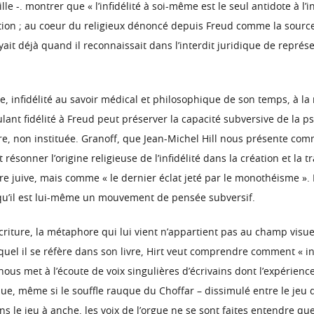
e -. montrer que « l’infidélité à soi-même est le seul antidote à l’in
ion ; au coeur du religieux dénoncé depuis Freud comme la source 
ait déjà quand il reconnaissait dans l’interdit juridique de repr
fère, infidélité au savoir médical et philosophique de son temps, à l
t fidélité à Freud peut préserver la capacité subversive de la psyc
aire, non instituée. Granoff, que Jean-Michel Hill nous présente co
it résonner l’origine religieuse de l’infidélité dans la création et la
 juive, mais comme « le dernier éclat jeté par le monothéisme ». D
qu’il est lui-même un mouvement de pensée subversif.
riture, la métaphore qui lui vient n’appartient pas au champ visue
el il se réfère dans son livre, Hirt veut comprendre comment « inter
nous met à l’écoute de voix singulières d’écrivains dont l’expérience
 que, même si le souffle rauque du Choffar – dissimulé entre le jeu d
s le jeu à anche, les voix de l’orgue ne se sont faites entendre que