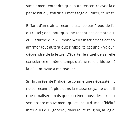
simplement entendre que toute rencontre avec la cul
par le rituel ; s’offrir au métissage culturel, ce n’
Biffant d’un trait la reconnaissance par Freud de l’
du rituel ; c’est pourquoi, ne tenant pas compte du l
où il affirme que « Simone Weil s’inscrit dans cet a
affirmer tout autant que l’infidélité est une « valeu
déprendre de la lettre. D’écarter le rituel de sa réfl
conscience en même temps qu’une telle critique – à 
là où il m’invite à me risquer.
Si Hirt présente l’infidélité comme une nécessité in
ne se reconnaît plus dans la masse croyante dont il 
que canalisent mais que secrètent aussi les structur
son propre mouvement qui est celui d’une infidélité
intérieurs qu’il génère ; dans toute religion, la log