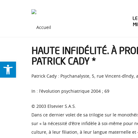
LE
M
HAUTE INFIDÉLITÉ. À PRO
PATRICK CADY *
Ouvrir la barre d’outils
Patrick Cady : Psychanalyste, 5, rue Vincent-dînd
In : l’évolution psychiatrique 2004 ; 69
© 2003 Elsevier S.A.S.
Dans ce dernier volet de sa trilogie sur le monothéi
sur « la nécessité d’être infidèle à soi-même pour ne 
culture, à leur filiation, à leur langue maternelle et