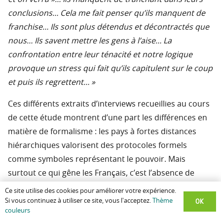
conclusions… Cela me fait penser qu’ils manquent de
franchise… Ils sont plus détendus et décontractés que
nous… Ils savent mettre les gens à l’aise… La
confrontation entre leur ténacité et notre logique
provoque un stress qui fait qu’ils capitulent sur le coup
et puis ils regrettent… »
Ces différents extraits d’interviews recueillies au cours
de cette étude montrent d’une part les différences en
matière de formalisme : les pays à fortes distances
hiérarchiques valorisent des protocoles formels
comme symboles représentant le pouvoir. Mais
surtout ce qui gêne les Français, c’est l’absence de
logique ordonnée, c’est à dire de présentation
Ce site utilise des cookies pour améliorer votre expérience.
hiérarchisée des arguments, l’absence de décisions
OK
Si vous continuez à utiliser ce site, vous l'acceptez.
Thème
couleurs
nettes. Ceci ne manque pas d’alimenter les