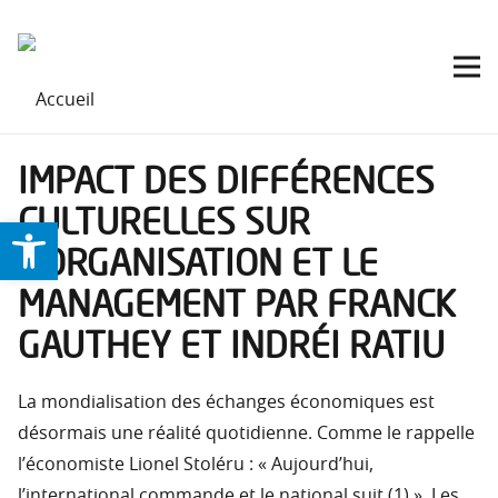
IMPACT DES DIFFÉRENCES
CULTURELLES SUR
Ouvrir la barre d’outils
L’ORGANISATION ET LE
MANAGEMENT PAR FRANCK
GAUTHEY ET INDRÉI RATIU
La mondialisation des échanges économiques est
désormais une réalité quotidienne. Comme le rappelle
l’économiste Lionel Stoléru : « Aujourd’hui,
l’international commande et le national suit (1) ». Les