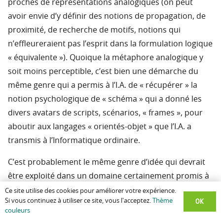
proches de représentations analogiques (on peut
avoir envie d’y définir des notions de propagation, de
proximité, de recherche de motifs, notions qui
n’effleureraient pas l’esprit dans la formulation logique
« équivalente »). Quoique la métaphore analogique y
soit moins perceptible, c’est bien une démarche du
même genre qui a permis à l’I.A. de « récupérer » la
notion psychologique de « schéma » qui a donné les
divers avatars de scripts, scénarios, « frames », pour
aboutir aux langages « orientés-objet » que l’I.A. a
transmis à l’Informatique ordinaire.
C’est probablement le même genre d’idée qui devrait
être exploité dans un domaine certainement promis à
une rapide évolution : la représentation cognitive des
Ce site utilise des cookies pour améliorer votre expérience.
OK
Si vous continuez à utiliser ce site, vous l'acceptez.
Thème
relations spatio-temporelles (parmi les apports les
couleurs
plus récents, on mentionnera les travaux effectués à