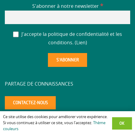
*
S'abonner à notre newsletter
J'accepte la politique de confidentialité et les
conditions. (
Lien
)
PARTAGE DE CONNAISSANCES
CONTACTEZ-NOUS
Ce site utilise des cookies pour améliorer votre expérience.
Mentions légales
Politique de confidentialité
Accessibilité
–
–
–
OK
Si vous continuez à utiliser ce site, vous l'acceptez.
Thème
couleurs
altaea.com
Copyright © 2025 – Réalisation