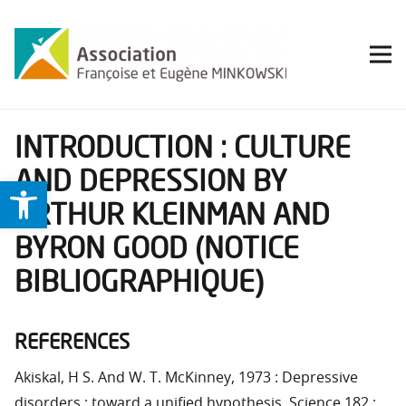
INTRODUCTION : CULTURE
AND DEPRESSION BY
Ouvrir la barre d’outils
ARTHUR KLEINMAN AND
BYRON GOOD (NOTICE
BIBLIOGRAPHIQUE)
REFERENCES
Akiskal, H S. And W. T. McKinney, 1973 : Depressive
disorders : toward a unified hypothesis. Science 182 :