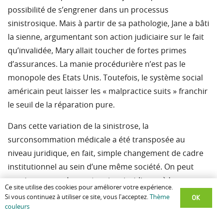
possibilité de s’engrener dans un processus
sinistrosique. Mais à partir de sa pathologie, Jane a bâti
la sienne, argumentant son action judiciaire sur le fait
qu’invalidée, Mary allait toucher de fortes primes
d’assurances. La manie procédurière n’est pas le
monopole des Etats Unis. Toutefois, le système social
américain peut laisser les « malpractice suits » franchir
le seuil de la réparation pure.
Dans cette variation de la sinistrose, la
surconsommation médicale a été transposée au
niveau juridique, en fait, simple changement de cadre
institutionnel au sein d’une même société. On peut
aussi comparer les partenaires juridiques à la «
Ce site utilise des cookies pour améliorer votre expérience.
médecine » folklorique, puisque l’action des avocats
OK
Si vous continuez à utiliser ce site, vous l'acceptez.
Thème
suisses s’harmonise avec les méthodes d’un autre
couleurs