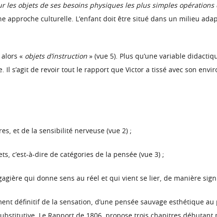
les objets de ses besoins physiques les plus simples opérations de
e approche culturelle. L’enfant doit être situé dans un milieu adapt
 alors «
objets d’instruction
» (vue 5). Plus qu’une variable didact
l s’agit de revoir tout le rapport que Victor a tissé avec son envi
s, et de la sensibilité nerveuse (vue 2) ;
s, c’est-à-dire de catégories de la pensée (vue 3) ;
ière qui donne sens au réel et qui vient se lier, de manière signifia
ent définitif de la sensation, d’une pensée sauvage esthétique au
substitutive. Le Rapport de 1806, propose trois chapitres débutant 