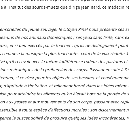
nfié à l’Institut des sourds-muets que dirige jean Itard, ce médecin 
ensorielles du jeune sauvage, le citoyen Pinel nous présenta ses sen
ques-uns de nos animaux domestiques ; ses yeux sans fixité, sans ex
leurs, et si peu exercés par le toucher ; qu’ils ne distinguaient poin
rts comme à la musique la plus touchante : celui de la voix réduite 
tivé qu’il recevait avec la même indifférence l’odeur des parfums et
tions mécaniques de la préhension des corps. Passant ensuite à l’ét
tention, si ce n’est pour les objets de ses besoins, et conséquemmen
’aptitude à l’imitation, et tellement borné dans les idées même rel
ise pour atteindre les aliments qu’on élevait hors de la portée de
ion aux gestes et aux mouvements de son corps, passant avec rapi
nsensible à toute espèce d’affections morales ; son discernement n’
gence la susceptibilité de produire quelques idées incohérentes, re