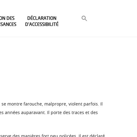
ON DES
DÉCLARATION
SSANCES
D’ACCESSIBILITÉ
 se montre farouche, malpropre, violent parfois. Il
ues années auparavant. Il porte des traces et des
onserve des manières fort peu policées. Il est déclaré