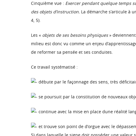
Cinquième vue :
Exercer pendant quelque temps sur 
des objets d’instruction.
La démarche s’articule à un
4, 5).
Les «
objets de ses besoins physiques
» deviennent
milieu est donc vu comme un enjeu d’apprentissage. I
de reformer sa pensée et ses conduites.
Ce travail systématisé :
débute par le façonnage des sens, très déficitaire
se poursuit par la constitution de nouveaux objet
continue avec la mise en place dune réalité langag
et trouve son point de d’orgue avec le dépassem
5) dans laquelle le signe doit posséder une valeur 