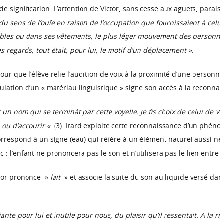
e signification. L’attention de Victor, sans cesse aux aguets, parai
 sens de l’ouïe en raison de l’occupation que fournissaient à celui 
les ou dans ses vêtements, le plus léger mouvement des personne
s regards, tout était, pour lui, le motif d’un déplacement ».
pour que l’élève relie l’audition de voix à la proximité d’une person
pulation d’un « matériau linguistique » signe son accès à la reconn
un nom qui se terminât par cette voyelle. Je fis choix de celui de V
 ou d’accourir «
(3). Itard exploite cette reconnaissance d’un phén
orrespond à un signe (eau) qui réfère à un élément naturel aussi néc
 : l’enfant ne prononcera pas le son et n’utilisera pas le lien entre 
ctor prononce »
lait
» et associe la suite du son au liquide versé dans
nte pour lui et inutile pour nous, du plaisir qu’il ressentait. A la ri