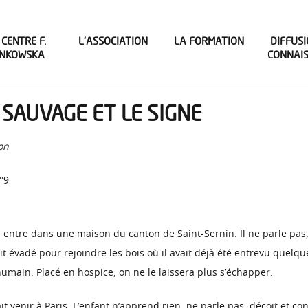
 CENTRE F.
L’ASSOCIATION
LA FORMATION
DIFFUSI
INKOWSKA
CONNAI
E SAUVAGE ET LE SIGNE
on
°9
, entre dans une maison du canton de Saint-Sernin. Il ne parle pas,
ait évadé pour rejoindre les bois où il avait déjà été entrevu quelq
 humain. Placé en hospice, on ne le laissera plus s’échapper.
ait venir à Paris. L’enfant n’apprend rien, ne parle pas, déçoit et c