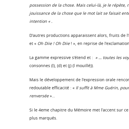
possession de la chose. Mais celui-là, je le répète, n
jouissance de la chose que le mot lait se faisait en
intention « .
D’autres productions apparaissent alors, fruits de l
et «
Oh Diie ! Oh Diie
! », en reprise de l’exclamati
La gamme expressive s’étend et :
» … toutes les voye
consonnes (l), (d) et (j) (l mouillé)).
Mais le développement de l’expression orale rencont
redoutable efficacité : «
Il suffit à Mme Guérin, pour
renversée
»…
Si le 4eme chapitre du Mémoire met l’accent sur ce dé
plus marqués.