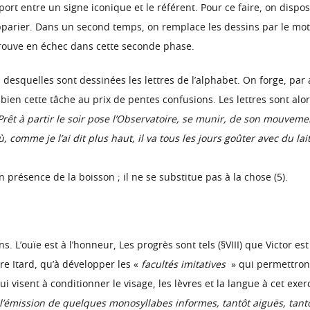
ort entre un signe iconique et le référent. Pour ce faire, on dispose
pparier. Dans un second temps, on remplace les dessins par le mot 
rouve en échec dans cette seconde phase.
d desquelles sont dessinées les lettres de l’alphabet. On forge, par 
 bien cette tâche au prix de pentes confusions. Les lettres sont alo
 Prêt à partir le soir pose l’Observatoire, se munir, de son mouveme
, comme je l’ai dit plus haut, il va tous les jours goûter avec du la
 présence de la boisson ; il ne se substitue pas à la chose (5).
. L’ouïe est à l’honneur, Les progrès sont tels (§VIII) que Victor 
ère Itard, qu’à développer les «
facultés imitatives
» qui permettront 
isent à conditionner le visage, les lèvres et la langue à cet exerci
 à l’émission de quelques monosyllabes informes, tantôt aiguës, ta