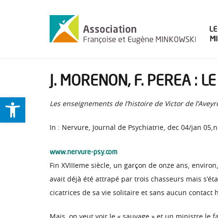
LE
M
J. MORENON, F. PEREA : L
Ouvrir la barre d’outils
Les enseignements de l’histoire de Victor de l’Aveyr
In : Nervure, Journal de Psychiatrie, dec 04/jan 05,n
www.nervure-psy.com
Fin XVIIIeme siècle, un garçon de onze ans, environ
avait déjà été attrapé par trois chasseurs mais s’ét
cicatrices de sa vie solitaire et sans aucun contact
Mais, on veut voir le « sauvage » et un ministre le f