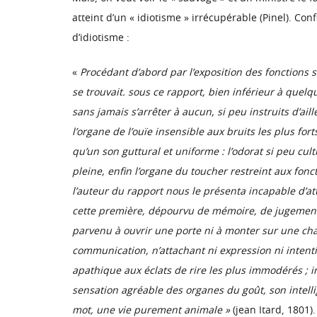
atteint d’un « idiotisme » irrécupérable (Pinel). Co
d’idiotisme :
«
Procédant d’abord par l’exposition des fonctions s
se trouvait. sous ce rapport, bien inférieur à quel
sans jamais s’arrêter à aucun, si peu instruits d’ail
l’organe de l’ouïe insensible aux bruits les plus fo
qu’un son guttural et uniforme : l’odorat si peu cul
pleine, enfin l’organe du toucher restreint aux fonc
l’auteur du rapport nous le présenta incapable d’at
cette première, dépourvu de mémoire, de jugement, d
parvenu à ouvrir une porte ni à monter sur une cha
communication, n’attachant ni expression ni intent
apathique aux éclats de rire les plus immodérés ; i
sensation agréable des organes du goût, son intelli
mot, une vie purement animale »
(jean Itard, 1801).