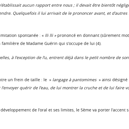
’établissait aucun rapport entre nous ; il devait être bientôt négligé 
tendre. Quelquefois il lui arrivait de le prononcer avant, et d’autr
’imitation spontanée : «
lli lli »
prononcé en donnant (sûrement motivé
on familière de Madame Guérin qui s’occupe de lui (4).
lles, à l’exception de l’u, entrent déjà dans le petit nombre de sons 
re un frein de taille : le »
langage à pantomimes
» ainsi désigné 
 l’envoyer quérir de l’eau, de lui montrer la cruche et de lui faire 
veloppement de l’oral et ses limites, le 5ème va porter l’accent sur