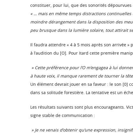
constituer, pour lui, que des sonorités dépourvues d
« … mais en même temps distractions continuelles du
moindre dérangement dans la disposition des meub
peu brusque dans la lumière solaire, tout attirait se
Il faudra attendre « 4 à 5 mois après son arrivée » 
à l’audition du [O]. Pour Itard cette première mani
» Cette préférence pour l’O m’engagea à lui donner 
à haute voix, il manque rarement de tourner la tête
Un élément devrait jouer en sa faveur : le son [0] c
dans sa solitude forestière. La tentative est un échec
Les résultats suivants sont plus encourageants. Vi
signe stable de communication :
» Je ne venais d’obtenir qu’une expression, insignifia