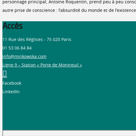
personnage principal, Antoine Roquentin, prend peu à peu conscie
autre prise de conscience : l’absurdité du monde et de l’existenc
Accès
11 Rue des Réglises - 75 020 Paris
01 53 06 84 84
info@minkowska.com
Ligne 9 – Station « Porte de Montreuil »
Facebook
LinkedIn