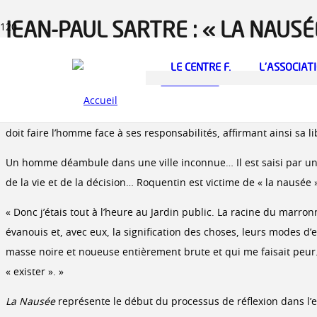
JEAN-PAUL SARTRE : « LA NAUSÉ
Gallimard, 1972. 249 p. Première édition : 1938.
LE CENTRE F.
L’ASSOCIAT
MINKOWSKA
Jean-Paul SARTRE émerge probablement comme la personnalité litt
critiques, militant politique, Jean-Paul SARTRE est un point par r
doit faire l’homme face à ses responsabilités, affirmant ainsi sa li
Un homme déambule dans une ville inconnue… Il est saisi par un ét
de la vie et de la décision… Roquentin est victime de « la nausée 
« Donc j’étais tout à l’heure au Jardin public. La racine du marro
évanouis et, avec eux, la signification des choses, leurs modes d’e
masse noire et noueuse entièrement brute et qui me faisait peur. Et
« exister ». »
La Nausée
représente le début du processus de réflexion dans l’e