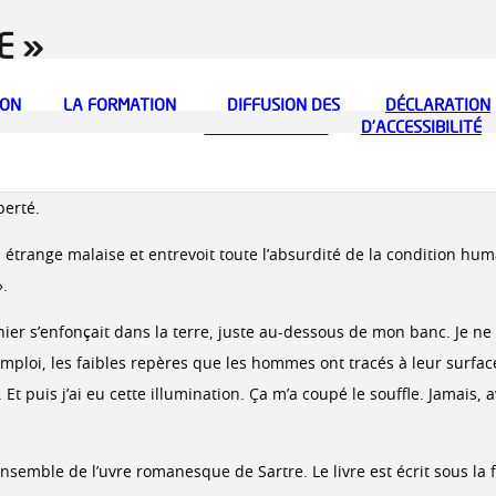
E »
ION
LA FORMATION
DIFFUSION DES
DÉCLARATION
VOUS ÊTES UN PROFESSIONNEL
HISTORIQUE
VOUS ÊTES UN PATIENT
BIOGRAPHIE DES FONDA
PRÉSENTA
CONNAISSANCES
D’ACCESSIBILITÉ
éraire et intellectuelle la plus marquante du 20ème siècle. Roman
apport auquel on se situe. Modèle de l’écrivain engagé, après Hugo,
berté.
range malaise et entrevoit toute l’absurdité de la condition humai
».
nnier s’enfonçait dans la terre, juste au-dessous de mon banc. Je ne
mploi, les faibles repères que les hommes ont tracés à leur surface.
 puis j’ai eu cette illumination. Ça m’a coupé le souffle. Jamais, a
nsemble de l’uvre romanesque de Sartre. Le livre est écrit sous l