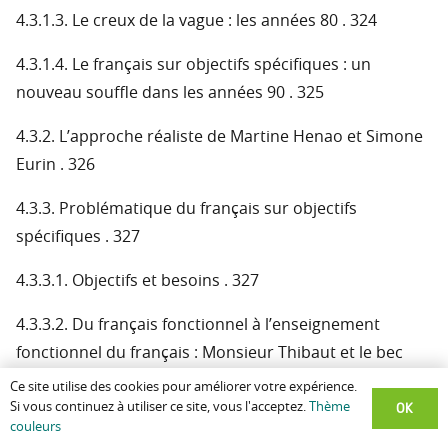
4.3.1.3. Le creux de la vague : les années 80 . 324
4.3.1.4. Le français sur objectifs spécifiques : un
nouveau souffle dans les années 90 . 325
4.3.2. L’approche réaliste de Martine Henao et Simone
Eurin . 326
4.3.3. Problématique du français sur objectifs
spécifiques . 327
4.3.3.1. Objectifs et besoins . 327
4.3.3.2. Du français fonctionnel à l’enseignement
fonctionnel du français : Monsieur Thibaut et le bec
Bunsen . 328
Ce site utilise des cookies pour améliorer votre expérience.
OK
Si vous continuez à utiliser ce site, vous l'acceptez.
Thème
4.3.4. Le texte et les discours scientifiques . 329
couleurs