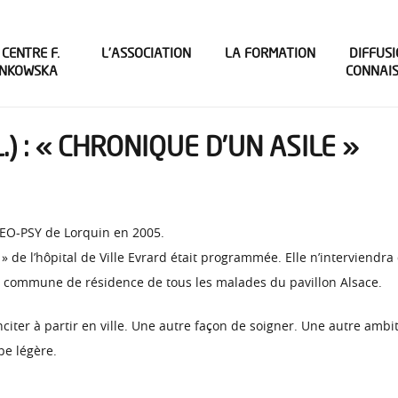
 CENTRE F.
L’ASSOCIATION
LA FORMATION
DIFFUSI
INKOWSKA
CONNAI
) : « CHRONIQUE D’UN ASILE »
DEO-PSY de Lorquin en 2005.
» de l’hôpital de Ville Evrard était programmée. Elle n’interviendr
rs, commune de résidence de tous les malades du pavillon Alsace.
 inciter à partir en ville. Une autre façon de soigner. Une autre amb
pe légère.