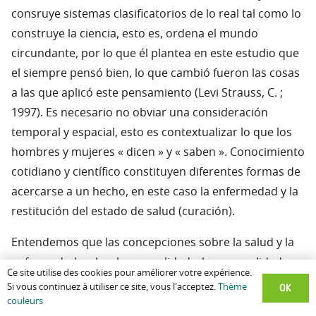
consruye sistemas clasificatorios de lo real tal como lo
construye la ciencia, esto es, ordena el mundo
circundante, por lo que él plantea en este estudio que
el siempre pensó bien, lo que cambió fueron las cosas
a las que aplicó este pensamiento (Levi Strauss, C. ;
1997). Es necesario no obviar una consideración
temporal y espacial, esto es contextualizar lo que los
hombres y mujeres « dicen » y « saben ». Conocimiento
cotidiano y científico constituyen diferentes formas de
acercarse a un hecho, en este caso la enfermedad y la
restitución del estado de salud (curación).
Entendemos que las concepciones sobre la salud y la
enfermedad, sobre la normalidad y la anormalidad
Ce site utilise des cookies pour améliorer votre expérience.
están ancladas en Representaciones Sociales,
OK
Si vous continuez à utiliser ce site, vous l'acceptez.
Thème
entendiendo a éstas como al conjunto de conceptos,
couleurs