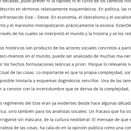
e décadas, pudo prever ni la rapidez ni el curso de los cambios hi
escrito en términos relativamente esquemáticos. En política, las 
confrontación Este – Oeste. En economía, el liberalismo y el social
ismo y el marxismo monopolizaron prácticamente la escena. Este/Oes
vés de los cuales se interpretó el mundo y la historia y se los re
hos históricos son producto de los actores sociales concretos a parti
nteci-mientos en el mundo, puede ser analizado de muchas ma-neras
r los hechos formulaciones teóricas a priori. Porque lo relevante 
ctual de las cosas. Lo importante es que la propia complejidad, so
posible limitarla a esquemas dogmáticos sencillos. Una de las tare
r a convivir con la incertidumbre que se deriva de la complejidad, 
os regímenes del Este eran ya evidentes desde hace algunas décad
ica, sino también para los analistas sociales. Un fracaso que ha 
arrogante sin máscara, de la cultura neoliberal. El mensaje de que 
raleza de las cosas, ha cala-do en la opinión pública como una con