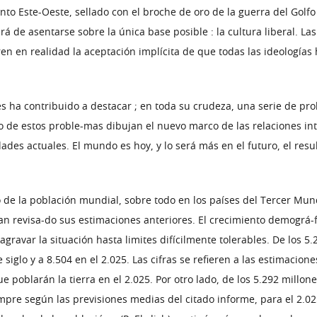
iento Este-Oeste, sellado con el broche de oro de la guerra del Go
á de asentarse sobre la única base posible : la cultura liberal. Las 
en en realidad la aceptación implícita de que todas las ideologías
ques ha contribuido a destacar ; en toda su crudeza, una serie de
to de estos proble-mas dibujan el nuevo marco de las relaciones i
edades actuales. El mundo es hoy, y lo será más en el futuro, el res
o de la población mundial, sobre todo en los países del Tercer Mu
an revisa-do sus estimaciones anteriores. El crecimiento demográ-
gravar la situación hasta limites difícilmente tolerables. De los 
siglo y a 8.504 en el 2.025. Las cifras se refieren a las estimacio
e poblarán la tierra en el 2.025. Por otro lado, de los 5.292 millo
iempre según las previsiones medias del citado informe, para el 2.