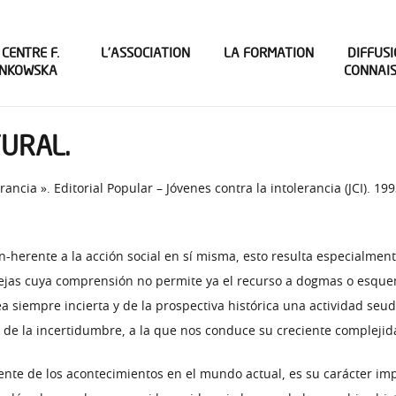
 CENTRE F.
L’ASSOCIATION
LA FORMATION
DIFFUSI
INKOWSKA
CONNAI
TURAL.
ancia ». Editorial Popular – Jóvenes contra la intolerancia (JCI). 19
in-herente a la acción social en sí misma, esto resulta especialmen
jas cuya comprensión no permite ya el recurso a dogmas o esquema
ea siempre incierta y de la prospectiva histórica una actividad seud
o de la incertidumbre, a la que nos conduce su creciente complejid
iente de los acontecimientos en el mundo actual, es su carácter i