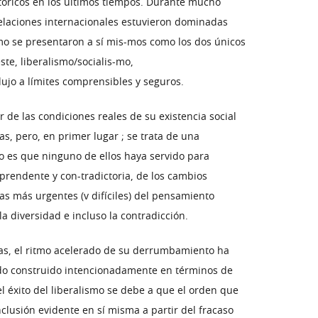
stóricos en los últimos tiempos. Durante mucho
relaciones internacionales estuvieron dominadas
ismo se presentaron a sí mis-mos como los dos únicos
te, liberalismo/socialis-mo,
dujo a límites comprensibles y seguros.
r de las condiciones reales de su existencia social
, pero, en primer lugar ; se trata de una
no es que ninguno de ellos haya servido para
rprendente y con-tradictoria, de los cambios
as más urgentes (v difíciles) del pensamiento
la diversidad e incluso la contradicción.
as, el ritmo acelerado de su derrumbamiento ha
sido construido intencionadamente en términos de
el éxito del liberalismo se debe a que el orden que
clusión evidente en sí misma a partir del fracaso