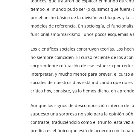
teóricos, que trataron de explicar el mundo durant
tiempo, el mundo pudo ser (o quisimos que fuera) d
por el hecho básico de la división en bloques y la 
modelos de referencia. En sociología, el funcional
funcionalismo/marxismo : unos pocos esquemas a tra
Los científicos sociales construyen teorías. Los hec
no siempre coinciden. El curso reciente de los aco
sorprendente refutación de ese esfuerzo por reduci
interpretar, y mucho menos para prever, el curso a
sociales de nuestros días está indicando que no es 
crítico hoy, consiste, ya lo hemos dicho, en aprende
Aunque los signos de descomposición interna de l
supuesto una sorpresa no sólo para la opinión públ
contraste, traduciéndolo como el triunfo, esta vez 
predica es el único que está de acuerdo con la natu