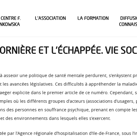
 CENTRE F.
L’ASSOCIATION
LA FORMATION
DIFFUSI
INKOWSKA
CONNAI
’ORNIÈRE ET L’ÉCHAPPÉE. VIE SOC
tés à asseoir une politique de santé mentale perdurent, s’enkystent 
 et les avancées législatives. Ces difficultés à appréhender la mala
eger explicite dans le premier article de ce numéro. Cependant, si
ples où les différents groupes d’acteurs (associations d’usagers, p
ions des personnes en souffrance psychique, prenant en compte les 
et des environnements dans lesquels elles s’exercent.
ar l’Agence régionale d’hospitalisation d’Ile-de-France, sous l’im