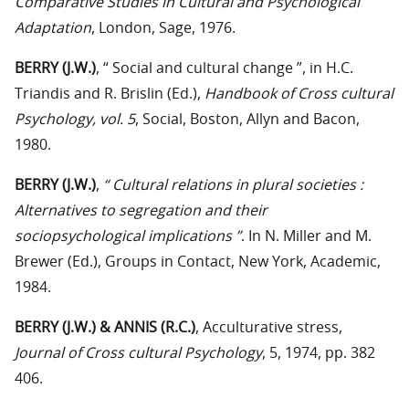
Comparative Studies in Cultural and Psychological
Adaptation
, London, Sage, 1976.
BERRY (J.W.)
, “ Social and cultural change ”, in H.C.
Triandis and R. Brislin (Ed.),
Handbook of Cross cultural
Psychology, vol. 5
, Social, Boston, Allyn and Bacon,
1980.
BERRY (J.W.)
,
“ Cultural relations in plural societies :
Alternatives to segregation and their
sociopsychological implications ”
. In N. Miller and M.
Brewer (Ed.), Groups in Contact, New York, Academic,
1984.
BERRY (J.W.) & ANNIS (R.C.)
, Acculturative stress,
Journal of Cross cultural Psychology
, 5, 1974, pp. 382
406.