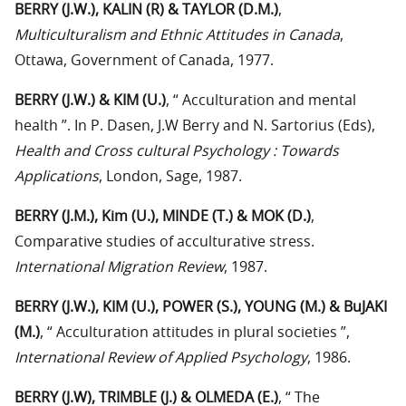
BERRY (J.W.), KALIN (R) & TAYLOR (D.M.)
,
Multiculturalism and Ethnic Attitudes in Canada
,
Ottawa, Government of Canada, 1977.
BERRY (J.W.) & KIM (U.)
, “ Acculturation and mental
health ”. In P. Dasen, J.W Berry and N. Sartorius (Eds),
Health and Cross cultural Psychology : Towards
Applications
, London, Sage, 1987.
BERRY (J.M.), Kim (U.), MINDE (T.) & MOK (D.)
,
Comparative studies of acculturative stress.
International Migration Review
, 1987.
BERRY (J.W.), KIM (U.), POWER (S.), YOUNG (M.) & BuJAKI
(M.)
, “ Acculturation attitudes in plural societies ”,
International Review of Applied Psychology
, 1986.
BERRY (J.W), TRIMBLE (J.) & OLMEDA (E.)
, “ The