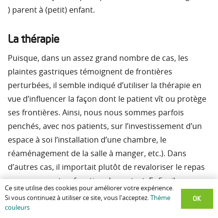
) parent à (petit) enfant.
La thérapie
Puisque, dans un assez grand nombre de cas, les
plaintes gastriques témoignent de frontières
perturbées, il semble indiqué d’utiliser la thérapie en
vue d’influencer la façon dont le patient vît ou protège
ses frontières. Ainsi, nous nous sommes parfois
penchés, avec nos patients, sur l’investissement d’un
espace à soi l’installation d’une chambre, le
réaménagement de la salle à manger, etc.). Dans
d’autres cas, il importait plutôt de revaloriser le repas
en commun et sa fonction de contact. Enfin, il nous
Ce site utilise des cookies pour améliorer votre expérience.
paraissait quelquefois souhaitable d’aider le patient à
OK
Si vous continuez à utiliser ce site, vous l'acceptez.
Thème
éprouver plus consciemment ses frontières
couleurs