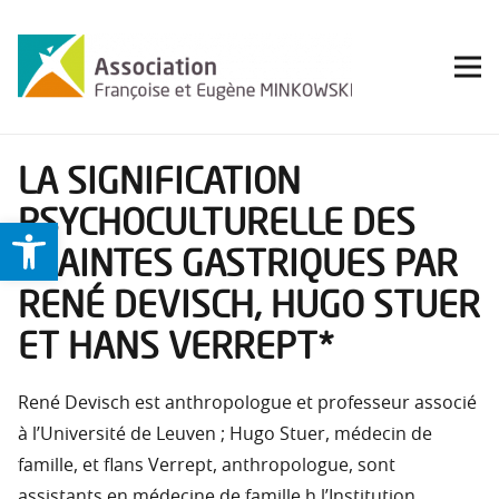
LA SIGNIFICATION
PSYCHOCULTURELLE DES
Ouvrir la barre d’outils
PLAINTES GASTRIQUES PAR
RENÉ DEVISCH, HUGO STUER
ET HANS VERREPT*
René Devisch est anthropologue et professeur associé
à l’Université de Leuven ; Hugo Stuer, médecin de
famille, et flans Verrept, anthropologue, sont
assistants en médecine de famille h l’Institution