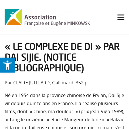
« LE COMPLEXE DE DI » PAR
DAI SIJIE. (NOTICE
Ouvrir la barre d’outils
BIBLIOGRAPHIQUE)
Par CLAIRE JULLLARD, Gallimard, 352 p.
Né en 1954 dans la province chinoise de Fryian, Dai Sjie
vit depuis quinze ans en France. Il a réalisé plusieurs
films, dont » Chine, ma douleur » (prix jean-Vigo 1989),
» Tang le onzième » et « le Mangeur de lune ». « Balzac
et la petite tailleuse chinoise , son premier roman, s’est