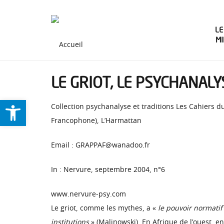
LE
M
LE GRIOT, LE PSYCHANALY
Ouvrir la barre d’outils
Collection psychanalyse et traditions Les Cahiers 
Francophone), L’Harmattan
Email : GRAPPAF@wanadoo.fr
In : Nervure, septembre 2004, n°6
www.nervure-psy.com
Le griot, comme les mythes, a «
le pouvoir normatif
institutions
» (Malinowski). En Afrique de l’ouest, e