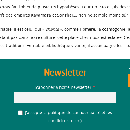
griots fait l’objet de plusieurs hypothèses. Pour Ch. Moteil, ils des
rfs des empires Kayamaga et Songhaï…, rien ne semble moins sûr.
hable. Il est celui qui «
chante
», comme Homère, la cosmogonie, les
istant pas dans notre culture, cette place chez nous est éclatée. C’e
s traditions, véritable bibliothèque vivante, il accompagne les ri
Newsletter
*
S'abonner à notre newsletter
J'accepte la politique de confidentialité et les
conditions. (
Lien
)