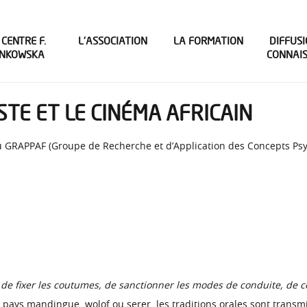
 CENTRE F.
L’ASSOCIATION
LA FORMATION
DIFFUSI
INKOWSKA
CONNAI
STE ET LE CINÉMA AFRICAIN
du GRAPPAF (Groupe de Recherche et d’Application des Concepts Psy
 de fixer les coutumes, de sanctionner les modes de conduite, de co
n pays mandingue, wolof ou serer, les traditions orales sont transmi