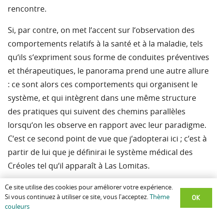
rencontre.
Si, par contre, on met l‘accent sur l‘observation des
comportements relatifs à la santé et à la maladie, tels
qu‘ils s‘expriment sous forme de conduites préventives
et thérapeutiques, le panorama prend une autre allure
: ce sont alors ces comportements qui organisent le
système, et qui intègrent dans une même structure
des pratiques qui suivent des chemins parallèles
lorsqu‘on les observe en rapport avec leur paradigme.
C‘est ce second point de vue que j‘adopterai ici ; c‘est à
partir de lui que je définirai le système médical des
Créoles tel qu‘il apparaît à Las Lomitas.
En définissant un système médical, Kleinman (1974/5
Ce site utilise des cookies pour améliorer votre expérience.
OK
Si vous continuez à utiliser ce site, vous l'acceptez.
Thème
et 1980 : 24-26) place à un même niveau les
couleurs
comportements et la perception culturelle de la santé