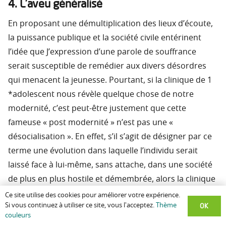
4. L’aveu généralisé
En proposant une démultiplication des lieux d’écoute,
la puissance publique et la société civile entérinent
l’idée que J’expression d’une parole de souffrance
serait susceptible de remédier aux divers désordres
qui menacent la jeunesse. Pourtant, si la clinique de 1
*adolescent nous révèle quelque chose de notre
modernité, c’est peut-être justement que cette
fameuse « post modernité » n’est pas une «
désocialisation ». En effet, s’il s’agit de désigner par ce
terme une évolution dans laquelle l’individu serait
laissé face à lui-même, sans attache, dans une société
de plus en plus hostile et démembrée, alors la clinique
pourrait bien jouer le rôle de trublion, dans cette
Ce site utilise des cookies pour améliorer votre expérience.
OK
Si vous continuez à utiliser ce site, vous l'acceptez.
Thème
rhétorique trop bien huilée, en démontrant l’action
couleurs
d’un mécanisme social inverse. Loin de confirmer cette